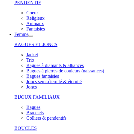
PENDENTIF
Coeur
Religieux
Animaux
Fantaisies
Femme
BAGUES ET JONCS
Jacket
Trio
Bagues à diamants & alliances
Bagues à pierres de couleurs (naissances)
Bagues fantaisies
Joncs semi-éternité & éternité
Joncs
BIJOUX FAMILIAUX
Bagues
Bracelets
Colliers & pendentifs
BOUCLES