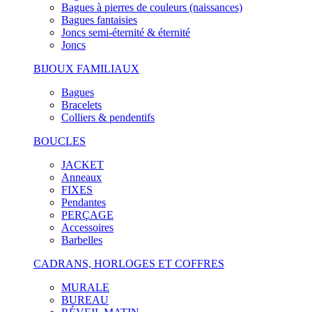
Bagues à pierres de couleurs (naissances)
Bagues fantaisies
Joncs semi-éternité & éternité
Joncs
BIJOUX FAMILIAUX
Bagues
Bracelets
Colliers & pendentifs
BOUCLES
JACKET
Anneaux
FIXES
Pendantes
PERÇAGE
Accessoires
Barbelles
CADRANS, HORLOGES ET COFFRES
MURALE
BUREAU