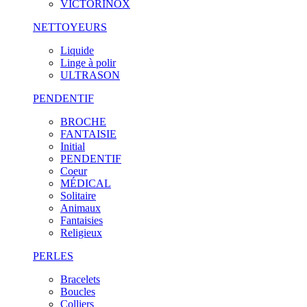
VICTORINOX
NETTOYEURS
Liquide
Linge à polir
ULTRASON
PENDENTIF
BROCHE
FANTAISIE
Initial
PENDENTIF
Coeur
MÉDICAL
Solitaire
Animaux
Fantaisies
Religieux
PERLES
Bracelets
Boucles
Colliers