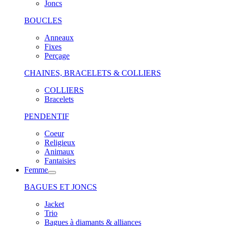
Joncs
BOUCLES
Anneaux
Fixes
Perçage
CHAINES, BRACELETS & COLLIERS
COLLIERS
Bracelets
PENDENTIF
Coeur
Religieux
Animaux
Fantaisies
Femme
BAGUES ET JONCS
Jacket
Trio
Bagues à diamants & alliances