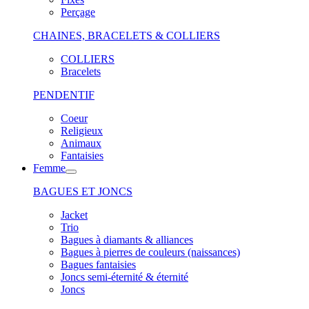
Perçage
CHAINES, BRACELETS & COLLIERS
COLLIERS
Bracelets
PENDENTIF
Coeur
Religieux
Animaux
Fantaisies
Femme
BAGUES ET JONCS
Jacket
Trio
Bagues à diamants & alliances
Bagues à pierres de couleurs (naissances)
Bagues fantaisies
Joncs semi-éternité & éternité
Joncs