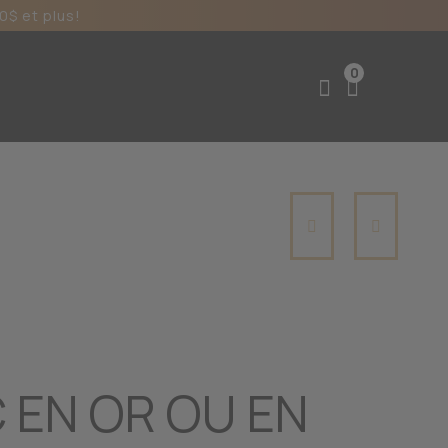
0$ et plus!
0
 EN OR OU EN