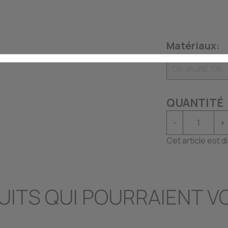
Matériaux:
QUANTITÉ
-
+
Cet article est 
UITS QUI POURRAIENT V