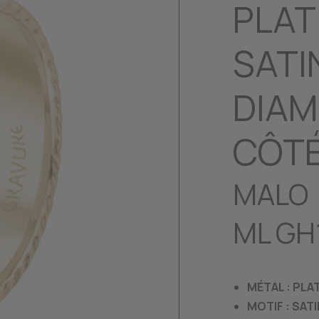
PLAT
SATI
DIAM
CÔT
MALO
ML GH
MÉTAL : PLAT
MOTIF : SAT