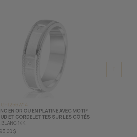
 GH1256W14
ML MRDTS01
NC EN OR OU EN PLATINE AVEC MOTIF
JONC EN OR 
UD ET CORDELETTES SUR LES CÔTÉS
CONFORT FI
 BLANC 14K
OR ROSE 10K
95.00 $
739.00 $