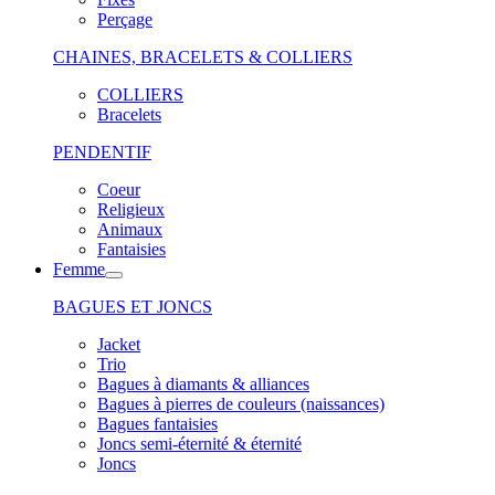
Perçage
CHAINES, BRACELETS & COLLIERS
COLLIERS
Bracelets
PENDENTIF
Coeur
Religieux
Animaux
Fantaisies
Femme
BAGUES ET JONCS
Jacket
Trio
Bagues à diamants & alliances
Bagues à pierres de couleurs (naissances)
Bagues fantaisies
Joncs semi-éternité & éternité
Joncs