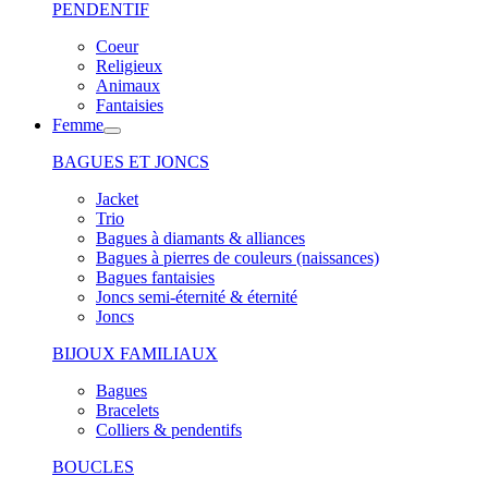
PENDENTIF
Coeur
Religieux
Animaux
Fantaisies
Femme
BAGUES ET JONCS
Jacket
Trio
Bagues à diamants & alliances
Bagues à pierres de couleurs (naissances)
Bagues fantaisies
Joncs semi-éternité & éternité
Joncs
BIJOUX FAMILIAUX
Bagues
Bracelets
Colliers & pendentifs
BOUCLES