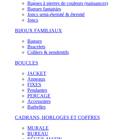
Bagues à pierres de couleurs (naissances)
Bagues fantaisies
Joncs semi-éternité & éternité
Joncs
BIJOUX FAMILIAUX
Bagues
Bracelets
Colliers & pendentifs
BOUCLES
JACKET
Anneaux
FIXES
Pendantes
PERÇAGE
Accessoires
Barbelles
CADRANS, HORLOGES ET COFFRES
MURALE
BUREAU