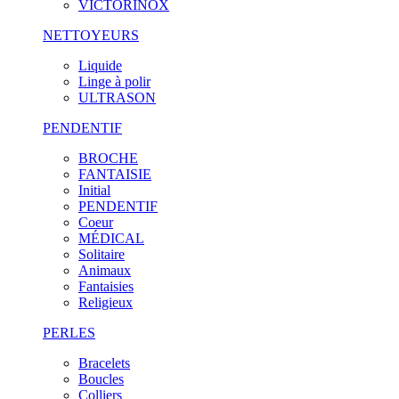
VICTORINOX
NETTOYEURS
Liquide
Linge à polir
ULTRASON
PENDENTIF
BROCHE
FANTAISIE
Initial
PENDENTIF
Coeur
MÉDICAL
Solitaire
Animaux
Fantaisies
Religieux
PERLES
Bracelets
Boucles
Colliers