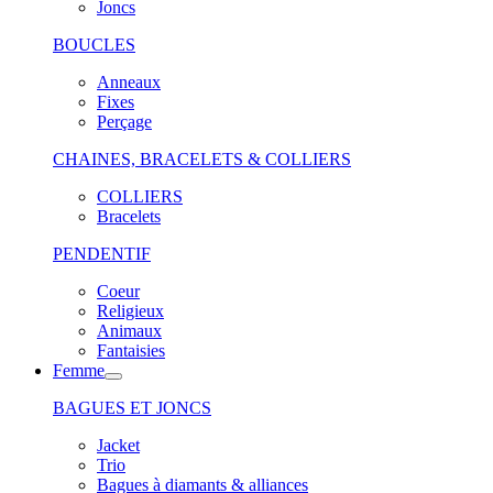
Joncs
BOUCLES
Anneaux
Fixes
Perçage
CHAINES, BRACELETS & COLLIERS
COLLIERS
Bracelets
PENDENTIF
Coeur
Religieux
Animaux
Fantaisies
Femme
BAGUES ET JONCS
Jacket
Trio
Bagues à diamants & alliances