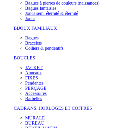
Bagues à pierres de couleurs (naissances)
Bagues fantaisies
Joncs semi-éternité & éternité
Joncs
BIJOUX FAMILIAUX
Bagues
Bracelets
Colliers & pendentifs
BOUCLES
JACKET
Anneaux
FIXES
Pendantes
PERÇAGE
Accessoires
Barbelles
CADRANS, HORLOGES ET COFFRES
MURALE
BUREAU