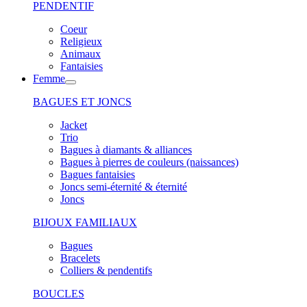
PENDENTIF
Coeur
Religieux
Animaux
Fantaisies
Femme
BAGUES ET JONCS
Jacket
Trio
Bagues à diamants & alliances
Bagues à pierres de couleurs (naissances)
Bagues fantaisies
Joncs semi-éternité & éternité
Joncs
BIJOUX FAMILIAUX
Bagues
Bracelets
Colliers & pendentifs
BOUCLES