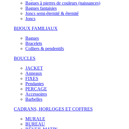
Bagues à pierres de couleurs (naissances)
Bagues fantaisies
Joncs semi-éternité & éternité
Joncs
BIJOUX FAMILIAUX
Bagues
Bracelets
Colliers & pendentifs
BOUCLES
JACKET
Anneaux
FIXES
Pendantes
PERÇAGE
Accessoires
Barbelles
CADRANS, HORLOGES ET COFFRES
MURALE
BUREAU