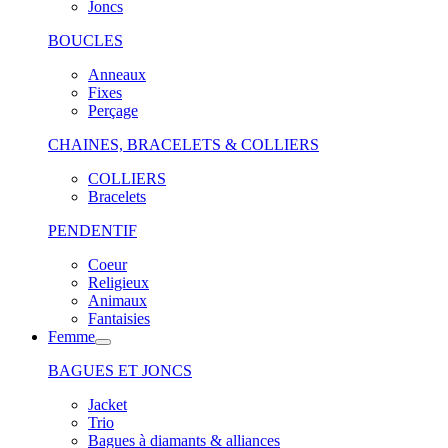
Joncs
BOUCLES
Anneaux
Fixes
Perçage
CHAINES, BRACELETS & COLLIERS
COLLIERS
Bracelets
PENDENTIF
Coeur
Religieux
Animaux
Fantaisies
Femme
BAGUES ET JONCS
Jacket
Trio
Bagues à diamants & alliances