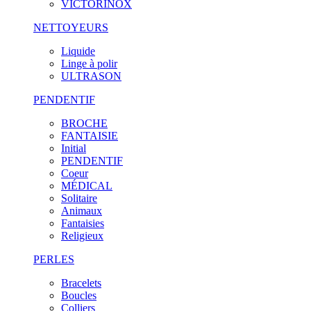
VICTORINOX
NETTOYEURS
Liquide
Linge à polir
ULTRASON
PENDENTIF
BROCHE
FANTAISIE
Initial
PENDENTIF
Coeur
MÉDICAL
Solitaire
Animaux
Fantaisies
Religieux
PERLES
Bracelets
Boucles
Colliers