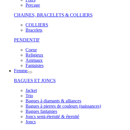
Perçage
CHAINES, BRACELETS & COLLIERS
COLLIERS
Bracelets
PENDENTIF
Coeur
Religieux
Animaux
Fantaisies
Femme
BAGUES ET JONCS
Jacket
Trio
Bagues à diamants & alliances
Bagues à pierres de couleurs (naissances)
Bagues fantaisies
Joncs semi-éternité & éternité
Joncs