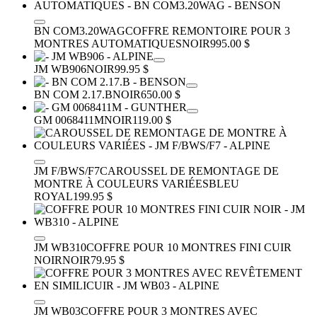
BN COM3.20WAG
COFFRE REMONTOIRE POUR 3
MONTRES AUTOMATIQUES
NOIR
995.00 $
JM WB906
NOIR
99.95 $
BN COM 2.17.B
NOIR
650.00 $
GM 0068411M
NOIR
119.00 $
JM F/BWS/F7
CAROUSSEL DE REMONTAGE DE
MONTRE À COULEURS VARIÉES
BLEU
ROYAL
199.95 $
JM WB310
COFFRE POUR 10 MONTRES FINI CUIR
NOIR
NOIR
79.95 $
JM WB03
COFFRE POUR 3 MONTRES AVEC