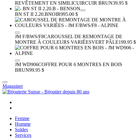
REVÊTEMENT EN SIMILICUIR
CUIR BRUN
39.95 $
BN ST II 2.20.B
NOIR
995.00 $
JM F/BWS/F8
CAROUSSEL DE REMONTAGE DE
MONTRE À COULEURS VARIÉES
VERT PÂLE
199.95 $
JM WD906
COFFRE POUR 6 MONTRES EN BOIS
BRUN
99.95 $
Magasiner
Femme
Homme
Soldes
Services