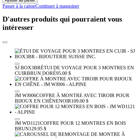
Ajouter au panier
Passer à la caisse
Continuer à magasiner
D'autres produits qui pourraient vous
intéresser
SJ BOX3BR
ÉTUI DE VOYAGE POUR 3 MONTRES EN
CUIR
BRUN DORÉ
95.00 $
JM WJ006
COFFRE À MONTRE AVEC TIROIR POUR
BIJOUX EN CHÊNE
NOIR
109.00 $
JM WD1121
COFFRE POUR 12 MONTRES EN BOIS
BRUN
129.95 $