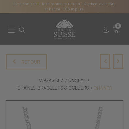
Livraison gratuite et rapide partout au Québec, avec tout
achat de 150$ et plus!
0
RETOUR
MAGASINEZ
UNISEXE
CHAINES, BRACELETS & COLLIERS
CHAINES