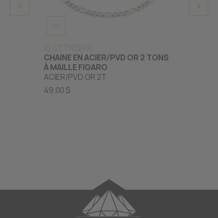
IG STTN22/10
IG SN1
CHAINE EN ACIER/PVD OR 2 TONS
CHAIN
À MAILLE FIGARO
ACIER
ACIER/PVD OR 2T
45.00 
49.00 $