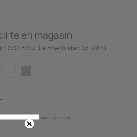
ilité en magasin
r 1, 2539-A Boul. Ste-Anne, Québec, Qc. G1J 1Y4
disponible en magasin seulement.