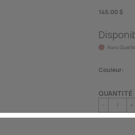
145.00 $
Disponib
Nuvo Quartie
Couleur:
QUANTITÉ
-
+
Cet article est 