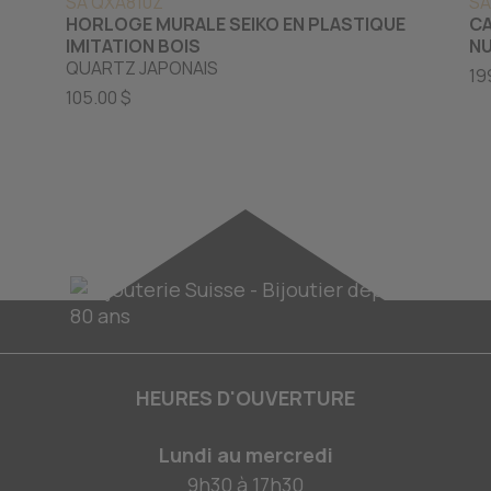
SA QXA810Z
SA
HORLOGE MURALE SEIKO EN PLASTIQUE
CA
IMITATION BOIS
N
QUARTZ JAPONAIS
19
105.00 $
HEURES D'OUVERTURE
Lundi au mercredi
9h30
à
17h30