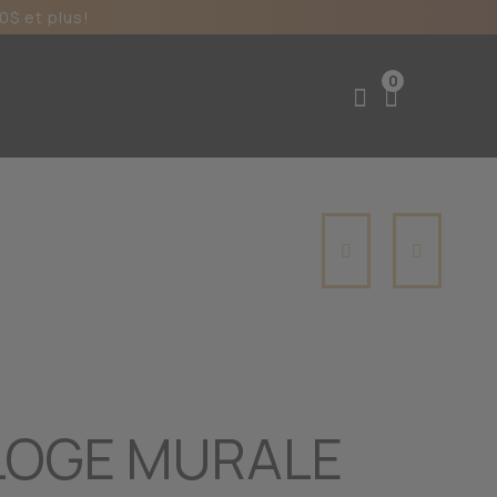
0$ et plus!
0
LOGE MURALE