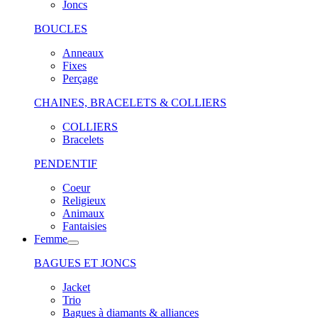
Joncs
BOUCLES
Anneaux
Fixes
Perçage
CHAINES, BRACELETS & COLLIERS
COLLIERS
Bracelets
PENDENTIF
Coeur
Religieux
Animaux
Fantaisies
Femme
BAGUES ET JONCS
Jacket
Trio
Bagues à diamants & alliances