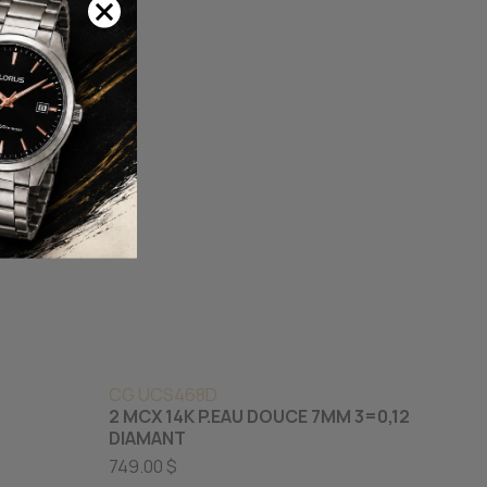
CG UCS468D
2 MCX 14K P.EAU DOUCE 7MM 3=0,12
DIAMANT
749.00 $