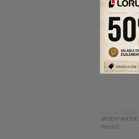
PJ R9SET00393
ARGENT RHODIÉ
109.00 $