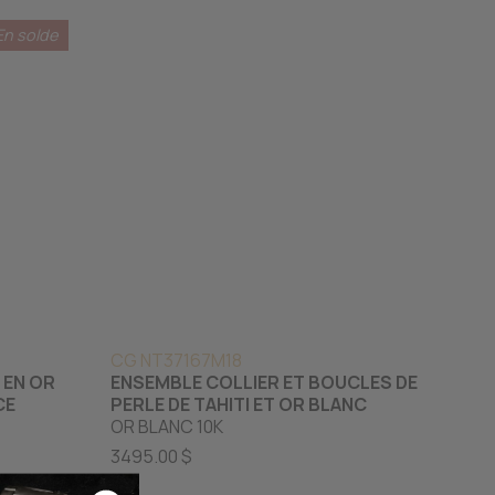
En solde
CG NT37167M18
 EN OR
ENSEMBLE COLLIER ET BOUCLES DE
CE
PERLE DE TAHITI ET OR BLANC
OR BLANC 10K
3495.00 $