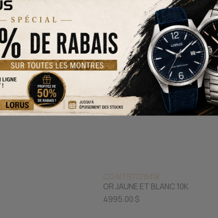
CG NTS7121M18
OR JAUNE ET BLANC 10K
4995.00 $