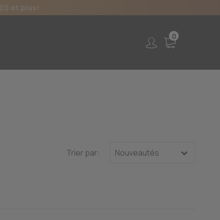
0$ et plus!
0
Trier par: