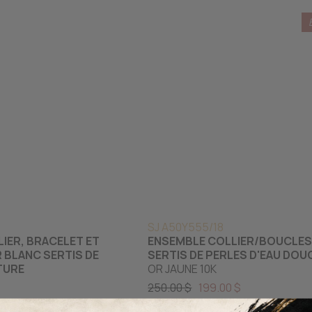
SJ A50Y555/18
IER, BRACELET ET
ENSEMBLE COLLIER/BOUCLES
 BLANC SERTIS DE
SERTIS DE PERLES D'EAU DOU
TURE
OR JAUNE 10K
250.00 $
199.00 $