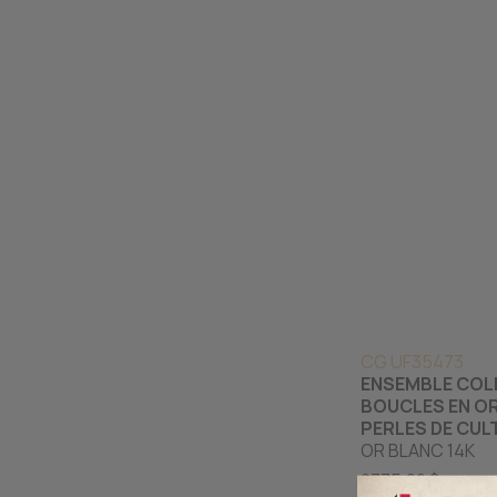
CG UF35473
ENSEMBLE COLL
BOUCLES EN OR
PERLES DE CUL
OR BLANC 14K
2775.00 $