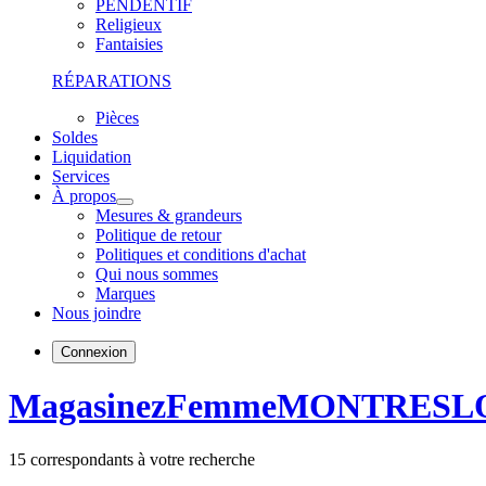
PENDENTIF
Religieux
Fantaisies
RÉPARATIONS
Pièces
Soldes
Liquidation
Services
À propos
Mesures & grandeurs
Politique de retour
Politiques et conditions d'achat
Qui nous sommes
Marques
Nous joindre
Connexion
Magasinez
Femme
MONTRES
L
15
correspondants à votre recherche