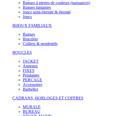
Bagues à pierres de couleurs (naissances)
Bagues fantaisies
Joncs semi-éternité & éternité
Joncs
BIJOUX FAMILIAUX
Bagues
Bracelets
Colliers & pendentifs
BOUCLES
JACKET
Anneaux
FIXES
Pendantes
PERÇAGE
Accessoires
Barbelles
CADRANS, HORLOGES ET COFFRES
MURALE
BUREAU