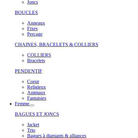
Joncs
BOUCLES
Anneaux
Fixes
Perçage
CHAINES, BRACELETS & COLLIERS
COLLIERS
Bracelets
PENDENTIF
Coeur
Religieux
Animaux
Fantaisies
Femme
BAGUES ET JONCS
Jacket
Trio
Bagues à diamants & alliances