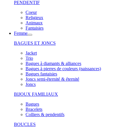
PENDENTIF
Coeur
Religieux
Animaux
Fantaisies
Femme
BAGUES ET JONCS
Jacket
Trio
Bagues à diamants & alliances
Bagues à pierres de couleurs (naissances)
Bagues fantaisies
Joncs semi-éternité & éternité
Joncs
BIJOUX FAMILIAUX
Bagues
Bracelets
Colliers & pendentifs
BOUCLES