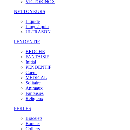
VICTORINOX
NETTOYEURS
Liquide
Linge à polir
ULTRASON
PENDENTIF
BROCHE
FANTAISIE
Initial
PENDENTIF
Coeur
MÉDICAL
Solitaire
Animaux
Fantaisies
Religieux
PERLES
Bracelets
Boucles
Colliers