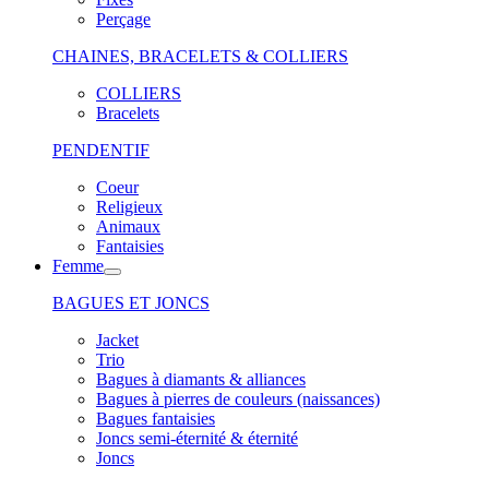
Perçage
CHAINES, BRACELETS & COLLIERS
COLLIERS
Bracelets
PENDENTIF
Coeur
Religieux
Animaux
Fantaisies
Femme
BAGUES ET JONCS
Jacket
Trio
Bagues à diamants & alliances
Bagues à pierres de couleurs (naissances)
Bagues fantaisies
Joncs semi-éternité & éternité
Joncs