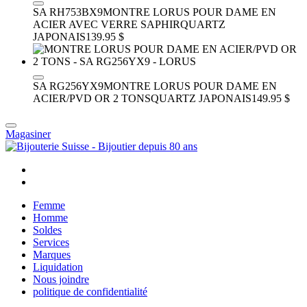
SA RH753BX9
MONTRE LORUS POUR DAME EN
ACIER AVEC VERRE SAPHIR
QUARTZ
JAPONAIS
139.95 $
SA RG256YX9
MONTRE LORUS POUR DAME EN
ACIER/PVD OR 2 TONS
QUARTZ JAPONAIS
149.95 $
Magasiner
Femme
Homme
Soldes
Services
Marques
Liquidation
Nous joindre
politique de confidentialité