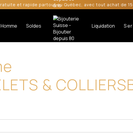
gratuite et rapide partout au Québec, avec tout achat de 15
Homme
Soldes
Liquidation
Ser
me
ELETS & COLLIERS