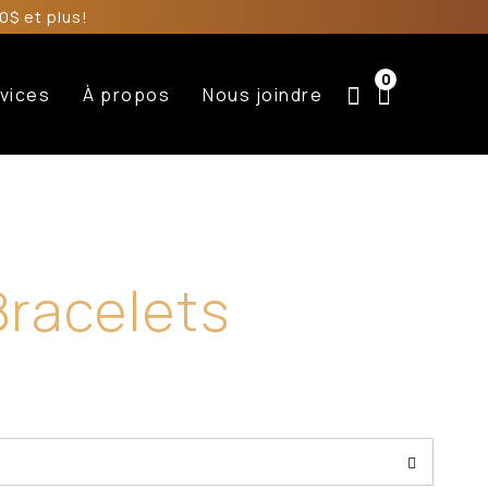
0$ et plus!
0
vices
À propos
Nous joindre
Bracelets