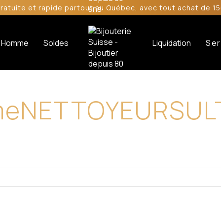
gratuite et rapide partout au Québec, avec tout achat de 15
Homme
Soldes
Liquidation
Ser
me
NETTOYEURS
UL