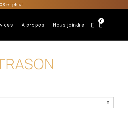
0$ et plus!
0
vices
À propos
Nous joindre
TRASON