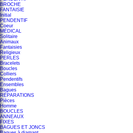
BROCHE
FANTAISIE
Initial
PENDENTIF
Coeur
MÉDICAL
Solitaire
Animaux
Fantaisies
Religieux
PERLES
Bracelets
Boucles
Colliers
Pendentifs
Ensembles
Bagues
RÉPARATIONS
Pièces
Homme
BOUCLES
ANNEAUX
FIXES
BAGUES ET JONCS
Bagues à diamant