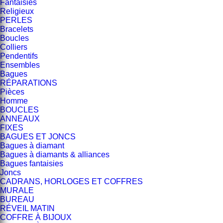
Fantaisies
Religieux
PERLES
Bracelets
Boucles
Colliers
Pendentifs
Ensembles
Bagues
RÉPARATIONS
Pièces
Homme
BOUCLES
ANNEAUX
FIXES
BAGUES ET JONCS
Bagues à diamant
Bagues à diamants & alliances
Bagues fantaisies
Joncs
CADRANS, HORLOGES ET COFFRES
MURALE
BUREAU
RÉVEIL MATIN
COFFRE À BIJOUX