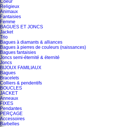
Coeur
Religieux
Animaux
Fantaisies
Femme
BAGUES ET JONCS
Jacket
Trio
Bagues à diamants & alliances
Bagues à pierres de couleurs (naissances)
Bagues fantaisies
Joncs semi-éternité & éternité
Joncs
BIJOUX FAMILIAUX
Bagues
Bracelets
Colliers & pendentifs
BOUCLES
JACKET
Anneaux
FIXES
Pendantes
PERÇAGE
Accessoires
Barbelles