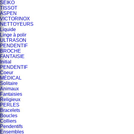
SEIKO
TISSOT
ASPEN
VICTORINOX
NETTOYEURS
Liquide
Linge à polir
ULTRASON
PENDENTIF
BROCHE
FANTAISIE
Initial
PENDENTIF
Coeur
MÉDICAL
Solitaire
Animaux
Fantaisies
Religieux
PERLES
Bracelets
Boucles
Colliers
Pendentifs
Ensembles