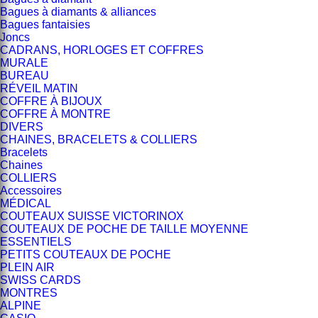
Bagues à diamants & alliances
Bagues fantaisies
Joncs
CADRANS, HORLOGES ET COFFRES
MURALE
BUREAU
RÉVEIL MATIN
COFFRE À BIJOUX
COFFRE À MONTRE
DIVERS
CHAINES, BRACELETS & COLLIERS
Bracelets
Chaines
COLLIERS
Accessoires
MÉDICAL
COUTEAUX SUISSE VICTORINOX
COUTEAUX DE POCHE DE TAILLE MOYENNE
ESSENTIELS
PETITS COUTEAUX DE POCHE
PLEIN AIR
SWISS CARDS
MONTRES
ALPINE