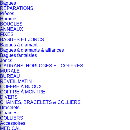
Bagues
RÉPARATIONS
Pièces
Homme
BOUCLES
ANNEAUX
FIXES
BAGUES ET JONCS
Bagues à diamant
Bagues à diamants & alliances
Bagues fantaisies
Joncs
CADRANS, HORLOGES ET COFFRES
MURALE
BUREAU
RÉVEIL MATIN
COFFRE À BIJOUX
COFFRE À MONTRE
DIVERS
CHAINES, BRACELETS & COLLIERS
Bracelets
Chaines
COLLIERS
Accessoires
MÉDICAL