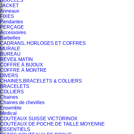
BOUCLES
JACKET
Anneaux
FIXES
Pendantes
PERÇAGE
Accessoires
Barbelles
CADRANS, HORLOGES ET COFFRES
MURALE
BUREAU
RÉVEIL MATIN
COFFRE À BIJOUX
COFFRE À MONTRE
DIVERS
CHAINES,BRACELETS & COLLIERS
BRACELETS
COLLIERS
Chaines
Chaines de chevilles
Ensemble
Medical
COUTEAUX SUISSE VICTORINOX
COUTEAUX DE POCHE DE TAILLE MOYENNE
ESSENTIELS