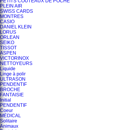
PETITS COUTEAUX DE POCHE
PLEIN AIR
SWISS CARDS
MONTRES
CASIO
DANIEL KLEIN
LORUS
ORLEAN
SEIKO
TISSOT
ASPEN
VICTORINOX
NETTOYEURS
Liquide
Linge à polir
ULTRASON
PENDENTIF
BROCHE
FANTAISIE
Initial
PENDENTIF
Coeur
MÉDICAL
Solitaire
Animaux