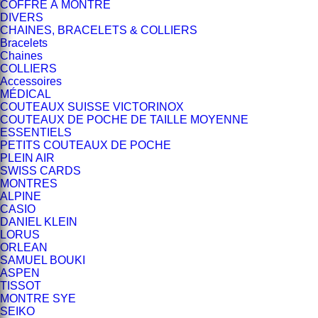
COFFRE À MONTRE
DIVERS
CHAINES, BRACELETS & COLLIERS
Bracelets
Chaines
COLLIERS
Accessoires
MÉDICAL
COUTEAUX SUISSE VICTORINOX
COUTEAUX DE POCHE DE TAILLE MOYENNE
ESSENTIELS
PETITS COUTEAUX DE POCHE
PLEIN AIR
SWISS CARDS
MONTRES
ALPINE
CASIO
DANIEL KLEIN
LORUS
ORLEAN
SAMUEL BOUKI
ASPEN
TISSOT
MONTRE SYE
SEIKO