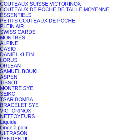
COUTEAUX SUISSE VICTORINOX
COUTEAUX DE POCHE DE TAILLE MOYENNE
ESSENTIELS
PETITS COUTEAUX DE POCHE
PLEIN AIR
SWISS CARDS
MONTRES
ALPINE
CASIO
DANIEL KLEIN
LORUS
ORLEAN
SAMUEL BOUKI
ASPEN
TISSOT
MONTRE SYE
SEIKO
TSAR BOMBA
BRACELET SYE
VICTORINOX
NETTOYEURS
Liquide
Linge à polir
ULTRASON
PENDENTIF