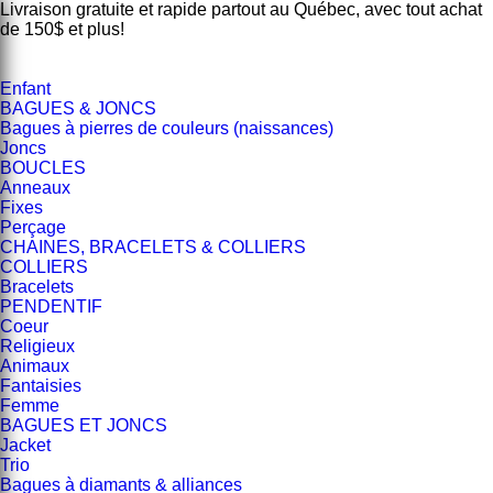
Livraison gratuite et rapide partout au Québec, avec tout achat
de 150$ et plus!
Enfant
BAGUES & JONCS
Bagues à pierres de couleurs (naissances)
Joncs
BOUCLES
Anneaux
Fixes
Perçage
CHAINES, BRACELETS & COLLIERS
COLLIERS
Bracelets
PENDENTIF
Coeur
Religieux
Animaux
Fantaisies
Femme
BAGUES ET JONCS
Jacket
Trio
Bagues à diamants & alliances