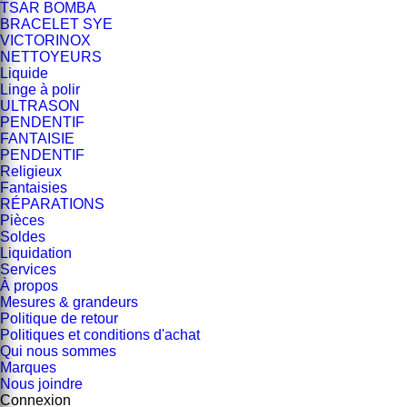
TSAR BOMBA
BRACELET SYE
VICTORINOX
NETTOYEURS
Liquide
Linge à polir
ULTRASON
PENDENTIF
FANTAISIE
PENDENTIF
Religieux
Fantaisies
RÉPARATIONS
Pièces
Soldes
Liquidation
Services
À propos
Mesures & grandeurs
Politique de retour
Politiques et conditions d'achat
Qui nous sommes
Marques
Nous joindre
Connexion