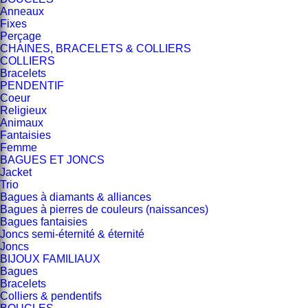
Anneaux
Fixes
Perçage
CHAINES, BRACELETS & COLLIERS
COLLIERS
Bracelets
PENDENTIF
Coeur
Religieux
Animaux
Fantaisies
Femme
BAGUES ET JONCS
Jacket
Trio
Bagues à diamants & alliances
Bagues à pierres de couleurs (naissances)
Bagues fantaisies
Joncs semi-éternité & éternité
Joncs
BIJOUX FAMILIAUX
Bagues
Bracelets
Colliers & pendentifs