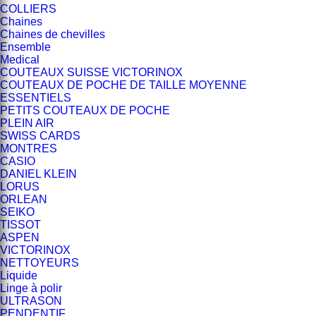
COLLIERS
Chaines
Chaines de chevilles
Ensemble
Medical
COUTEAUX SUISSE VICTORINOX
COUTEAUX DE POCHE DE TAILLE MOYENNE
ESSENTIELS
PETITS COUTEAUX DE POCHE
PLEIN AIR
SWISS CARDS
MONTRES
CASIO
DANIEL KLEIN
LORUS
ORLEAN
SEIKO
TISSOT
ASPEN
VICTORINOX
NETTOYEURS
Liquide
Linge à polir
ULTRASON
PENDENTIF