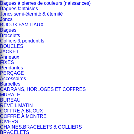
Bagues à pierres de couleurs (naissances)
Bagues fantaisies
Joncs semi-éternité & éternité
Joncs
BIJOUX FAMILIAUX
Bagues
Bracelets
Colliers & pendentifs
BOUCLES
JACKET
Anneaux
FIXES
Pendantes
PERÇAGE
Accessoires
Barbelles
CADRANS, HORLOGES ET COFFRES
MURALE
BUREAU
RÉVEIL MATIN
COFFRE À BIJOUX
COFFRE À MONTRE
DIVERS
CHAINES,BRACELETS & COLLIERS
BRACELETS