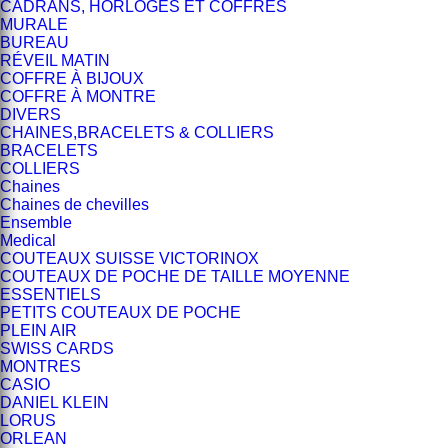
CADRANS, HORLOGES ET COFFRES
MURALE
BUREAU
RÉVEIL MATIN
COFFRE À BIJOUX
COFFRE À MONTRE
DIVERS
CHAINES,BRACELETS & COLLIERS
BRACELETS
COLLIERS
Chaines
Chaines de chevilles
Ensemble
Medical
COUTEAUX SUISSE VICTORINOX
COUTEAUX DE POCHE DE TAILLE MOYENNE
ESSENTIELS
PETITS COUTEAUX DE POCHE
PLEIN AIR
SWISS CARDS
MONTRES
CASIO
DANIEL KLEIN
LORUS
ORLEAN