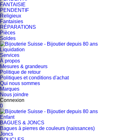
FANTAISIE
PENDENTIF
Religieux
Fantaisies
RÉPARATIONS
Pièces
Soldes
Liquidation
Services
À propos
Mesures & grandeurs
Politique de retour
Politiques et conditions d'achat
Qui nous sommes
Marques
Nous joindre
Connexion
0
Enfant
BAGUES & JONCS
Bagues à pierres de couleurs (naissances)
Joncs
BOUCLES