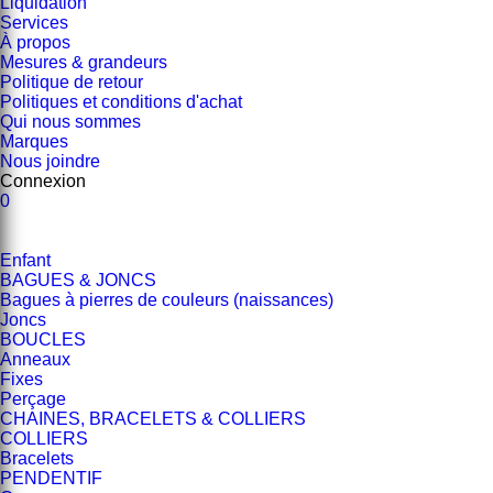
Liquidation
Services
À propos
Mesures & grandeurs
Politique de retour
Politiques et conditions d'achat
Qui nous sommes
Marques
Nous joindre
Connexion
0
Enfant
BAGUES & JONCS
Bagues à pierres de couleurs (naissances)
Joncs
BOUCLES
Anneaux
Fixes
Perçage
CHAINES, BRACELETS & COLLIERS
COLLIERS
Bracelets
PENDENTIF