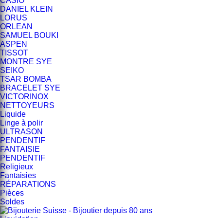
CASIO
DANIEL KLEIN
LORUS
ORLEAN
SAMUEL BOUKI
ASPEN
TISSOT
MONTRE SYE
SEIKO
TSAR BOMBA
BRACELET SYE
VICTORINOX
NETTOYEURS
Liquide
Linge à polir
ULTRASON
PENDENTIF
FANTAISIE
PENDENTIF
Religieux
Fantaisies
RÉPARATIONS
Pièces
Soldes