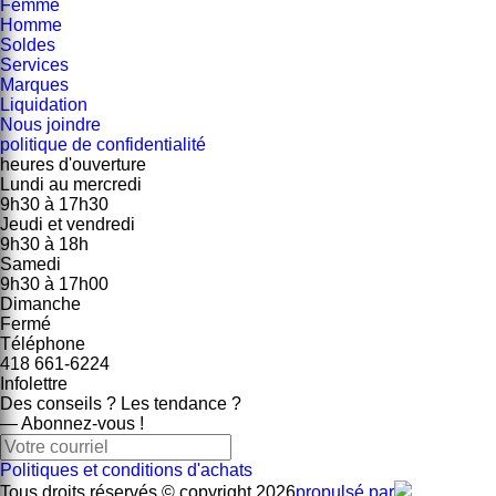
Femme
Homme
Soldes
Services
Marques
Liquidation
Nous joindre
politique de confidentialité
heures d'ouverture
Lundi au mercredi
9h30
à
17h30
Jeudi et vendredi
9h30
à
18h
Samedi
9h30
à
17h00
Dimanche
Fermé
Téléphone
418 661-6224
Infolettre
Des conseils ? Les tendance ?
― Abonnez-vous !
Politiques et conditions d'achats
Tous droits réservés © copyright 2026
propulsé par