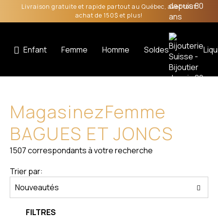
Livraison gratuite et rapide partout au Québec, avec tout
achat de 150$ et plus!
Enfant
Femme
Homme
Soldes
Liqu
Magasinez
Femme
BAGUES ET JONCS
1507
correspondants à votre recherche
Trier par:
FILTRES