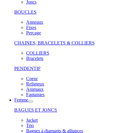
Joncs
BOUCLES
Anneaux
Fixes
Perçage
CHAINES, BRACELETS & COLLIERS
COLLIERS
Bracelets
PENDENTIF
Coeur
Religieux
Animaux
Fantaisies
Femme
BAGUES ET JONCS
Jacket
Trio
Bagues à diamants & alliances