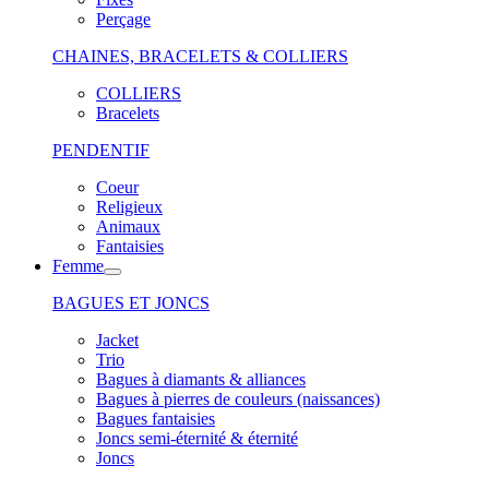
Perçage
CHAINES, BRACELETS & COLLIERS
COLLIERS
Bracelets
PENDENTIF
Coeur
Religieux
Animaux
Fantaisies
Femme
BAGUES ET JONCS
Jacket
Trio
Bagues à diamants & alliances
Bagues à pierres de couleurs (naissances)
Bagues fantaisies
Joncs semi-éternité & éternité
Joncs