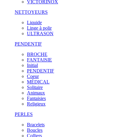
VICTORINOX
NETTOYEURS
Liquide
Linge à polir
ULTRASON
PENDENTIF
BROCHE
FANTAISIE
Initial
PENDENTIF
Coeur
MÉDICAL
Solitaire
Animaux
Fantaisies
Religieux
PERLES
Bracelets
Boucles
Colliers