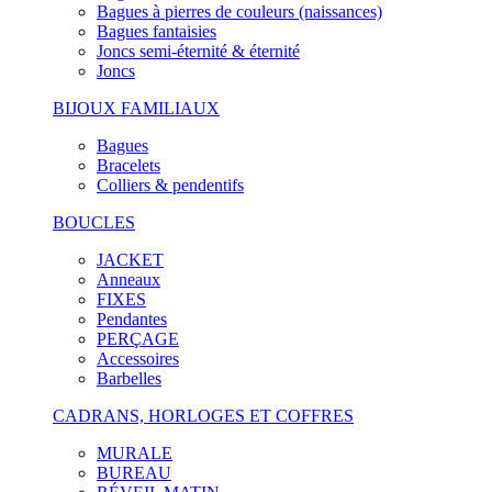
Bagues à pierres de couleurs (naissances)
Bagues fantaisies
Joncs semi-éternité & éternité
Joncs
BIJOUX FAMILIAUX
Bagues
Bracelets
Colliers & pendentifs
BOUCLES
JACKET
Anneaux
FIXES
Pendantes
PERÇAGE
Accessoires
Barbelles
CADRANS, HORLOGES ET COFFRES
MURALE
BUREAU