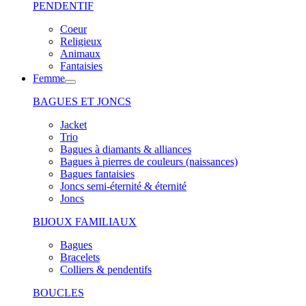
PENDENTIF
Coeur
Religieux
Animaux
Fantaisies
Femme
BAGUES ET JONCS
Jacket
Trio
Bagues à diamants & alliances
Bagues à pierres de couleurs (naissances)
Bagues fantaisies
Joncs semi-éternité & éternité
Joncs
BIJOUX FAMILIAUX
Bagues
Bracelets
Colliers & pendentifs
BOUCLES