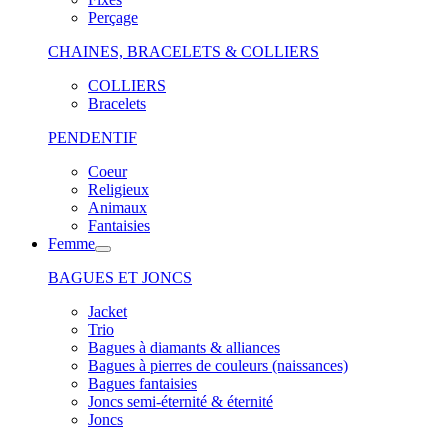
Perçage
CHAINES, BRACELETS & COLLIERS
COLLIERS
Bracelets
PENDENTIF
Coeur
Religieux
Animaux
Fantaisies
Femme
BAGUES ET JONCS
Jacket
Trio
Bagues à diamants & alliances
Bagues à pierres de couleurs (naissances)
Bagues fantaisies
Joncs semi-éternité & éternité
Joncs