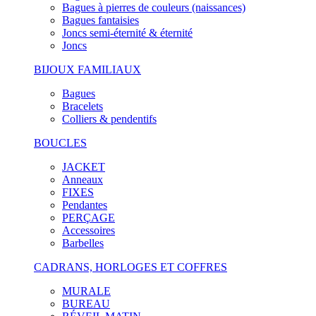
Bagues à pierres de couleurs (naissances)
Bagues fantaisies
Joncs semi-éternité & éternité
Joncs
BIJOUX FAMILIAUX
Bagues
Bracelets
Colliers & pendentifs
BOUCLES
JACKET
Anneaux
FIXES
Pendantes
PERÇAGE
Accessoires
Barbelles
CADRANS, HORLOGES ET COFFRES
MURALE
BUREAU