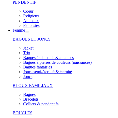
PENDENTIF
Coeur
Religieux
Animaux
Fantaisies
Femme
BAGUES ET JONCS
Jacket
Trio
Bagues à diamants & alliances
Bagues à pierres de couleurs (naissances)
Bagues fantaisies
Joncs semi-éternité & éternité
Joncs
BIJOUX FAMILIAUX
Bagues
Bracelets
Colliers & pendentifs
BOUCLES