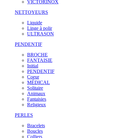
VICTORINOX
NETTOYEURS
Liquide
Linge à polir
ULTRASON
PENDENTIF
BROCHE
FANTAISIE
Initial
PENDENTIF
Coeur
MÉDICAL
Solitaire
Animaux
Fantaisies
Religieux
PERLES
Bracelets
Boucles
Colliers