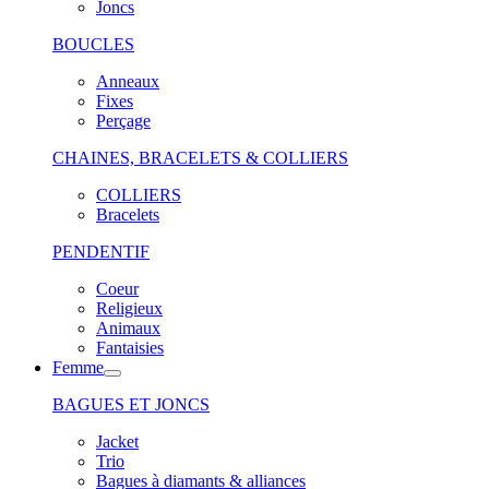
Joncs
BOUCLES
Anneaux
Fixes
Perçage
CHAINES, BRACELETS & COLLIERS
COLLIERS
Bracelets
PENDENTIF
Coeur
Religieux
Animaux
Fantaisies
Femme
BAGUES ET JONCS
Jacket
Trio
Bagues à diamants & alliances