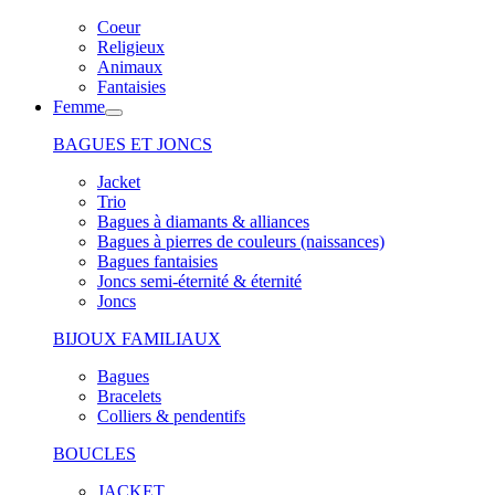
Coeur
Religieux
Animaux
Fantaisies
Femme
BAGUES ET JONCS
Jacket
Trio
Bagues à diamants & alliances
Bagues à pierres de couleurs (naissances)
Bagues fantaisies
Joncs semi-éternité & éternité
Joncs
BIJOUX FAMILIAUX
Bagues
Bracelets
Colliers & pendentifs
BOUCLES
JACKET