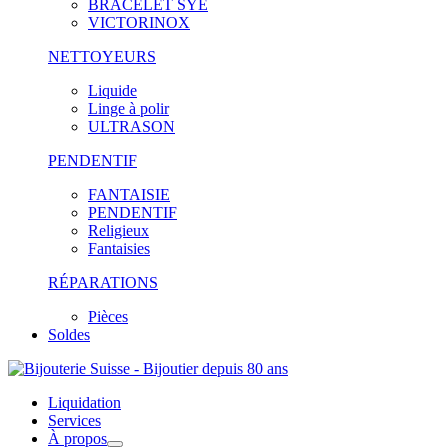
BRACELET SYE
VICTORINOX
NETTOYEURS
Liquide
Linge à polir
ULTRASON
PENDENTIF
FANTAISIE
PENDENTIF
Religieux
Fantaisies
RÉPARATIONS
Pièces
Soldes
Liquidation
Services
À propos