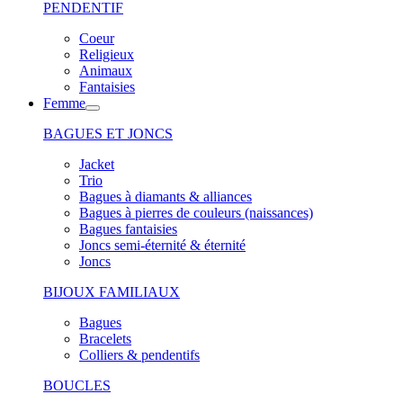
PENDENTIF
Coeur
Religieux
Animaux
Fantaisies
Femme
BAGUES ET JONCS
Jacket
Trio
Bagues à diamants & alliances
Bagues à pierres de couleurs (naissances)
Bagues fantaisies
Joncs semi-éternité & éternité
Joncs
BIJOUX FAMILIAUX
Bagues
Bracelets
Colliers & pendentifs
BOUCLES