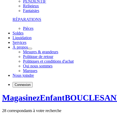
PENDENTIF
Religieux
Fantaisies
RÉPARATIONS
Pièces
Soldes
Liquidation
Services
À propos
Mesures & grandeurs
Politique de retour
Politiques et conditions d'achat
Qui nous sommes
Marques
Nous joindre
Connexion
Magasinez
Enfant
BOUCLES
AN
28
correspondants à votre recherche