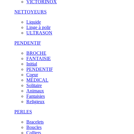
VICTORINOX
NETTOYEURS
Liquide
Linge à polir
ULTRASON
PENDENTIF
BROCHE
FANTAISIE
Initial
PENDENTIF
Coeur
MÉDICAL
Solitaire
Animaux
Fantaisies
Religieux
PERLES
Bracelets
Boucles
Colliers