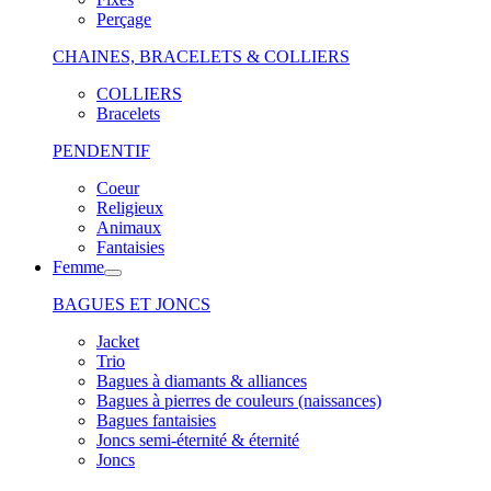
Perçage
CHAINES, BRACELETS & COLLIERS
COLLIERS
Bracelets
PENDENTIF
Coeur
Religieux
Animaux
Fantaisies
Femme
BAGUES ET JONCS
Jacket
Trio
Bagues à diamants & alliances
Bagues à pierres de couleurs (naissances)
Bagues fantaisies
Joncs semi-éternité & éternité
Joncs