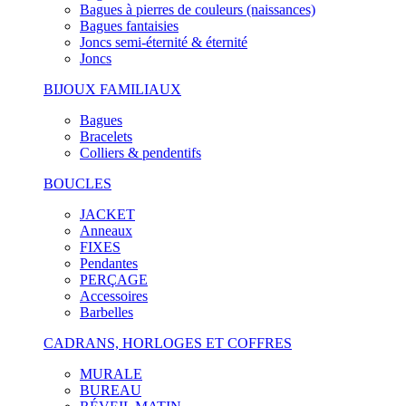
Bagues à pierres de couleurs (naissances)
Bagues fantaisies
Joncs semi-éternité & éternité
Joncs
BIJOUX FAMILIAUX
Bagues
Bracelets
Colliers & pendentifs
BOUCLES
JACKET
Anneaux
FIXES
Pendantes
PERÇAGE
Accessoires
Barbelles
CADRANS, HORLOGES ET COFFRES
MURALE
BUREAU