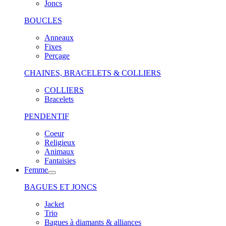
Joncs
BOUCLES
Anneaux
Fixes
Perçage
CHAINES, BRACELETS & COLLIERS
COLLIERS
Bracelets
PENDENTIF
Coeur
Religieux
Animaux
Fantaisies
Femme
BAGUES ET JONCS
Jacket
Trio
Bagues à diamants & alliances