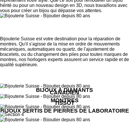
représentent votre style. Que ce soit pour remodeler un bijou
hérité ou pour un nouveau design en 3D, nous travaillons avec
vous pour créer un bijou qui dépasse vos attentes.
Service de réparation de montres rapide et fiable
à Québec!
Bijouterie Suisse est votre destination pour la réparation de
montres. Qu'il s'agisse de la mise en ordre de mouvements
mécaniques, automatiques ou quartz, de l'ajustement de
bracelets, ou du changement des piles pour toutes marques de
montres, nos horlogers experts assurent un service rapide et de
qualité supérieure.
NOS INCONTOURNABLES POUR
DAME
BIJOUX À DIAMANTS
CANADIEN
MONTRES
TISSOT
BIJOUX SERTIS DE PIERRES DE LABORATOIRE
LIVRAISON GRATUITE,
rapide et sécuritaire partout au