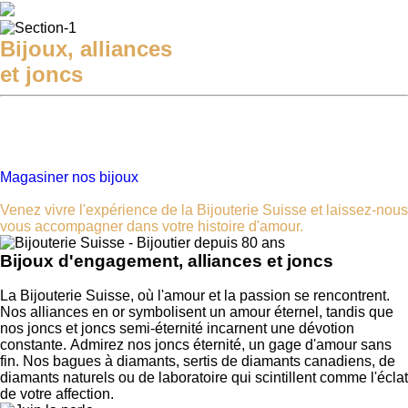
Bijoux, alliances
et joncs
Bienvenue à la Bijouterie Suisse, où brillent l'excellence et la
diversité en matière de bijoux. Des diamants aux pierres
précieuses, chaque pièce promet qualité et charme intemporel.
Découvrez votre bijou parfait pour chaque moment précieux.
Magasiner nos bijoux
Venez vivre l'expérience de la Bijouterie Suisse et laissez-nous
vous accompagner dans votre histoire d'amour.
Bijoux d'engagement, alliances et joncs
La Bijouterie Suisse, où l'amour et la passion se rencontrent.
Nos alliances en or symbolisent un amour éternel, tandis que
nos joncs et joncs semi-éternité incarnent une dévotion
constante. Admirez nos joncs éternité, un gage d'amour sans
fin. Nos bagues à diamants, sertis de diamants canadiens, de
diamants naturels ou de laboratoire qui scintillent comme l'éclat
de votre affection.