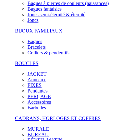
Bagues à pierres de couleurs (naissances)
Bagues fantaisies
Joncs semi-éternité & éternité
Joncs
BIJOUX FAMILIAUX
Bagues
Bracelets
Colliers & pendentifs
BOUCLES
JACKET
Anneaux
FIXES
Pendantes
PERÇAGE
Accessoires
Barbelles
CADRANS, HORLOGES ET COFFRES
MURALE
BUREAU