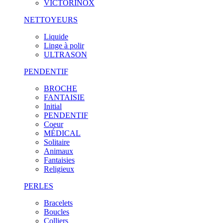
VICTORINOX
NETTOYEURS
Liquide
Linge à polir
ULTRASON
PENDENTIF
BROCHE
FANTAISIE
Initial
PENDENTIF
Coeur
MÉDICAL
Solitaire
Animaux
Fantaisies
Religieux
PERLES
Bracelets
Boucles
Colliers