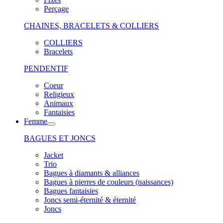
Perçage
CHAINES, BRACELETS & COLLIERS
COLLIERS
Bracelets
PENDENTIF
Coeur
Religieux
Animaux
Fantaisies
Femme
BAGUES ET JONCS
Jacket
Trio
Bagues à diamants & alliances
Bagues à pierres de couleurs (naissances)
Bagues fantaisies
Joncs semi-éternité & éternité
Joncs