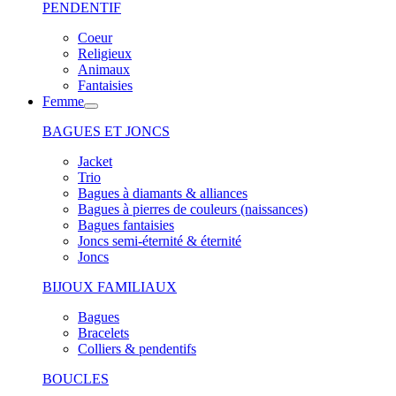
PENDENTIF
Coeur
Religieux
Animaux
Fantaisies
Femme
BAGUES ET JONCS
Jacket
Trio
Bagues à diamants & alliances
Bagues à pierres de couleurs (naissances)
Bagues fantaisies
Joncs semi-éternité & éternité
Joncs
BIJOUX FAMILIAUX
Bagues
Bracelets
Colliers & pendentifs
BOUCLES