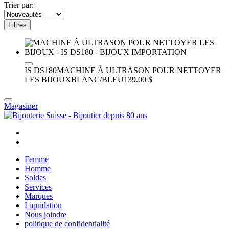
Trier par:
Filtres
IS DS180
MACHINE À ULTRASON POUR NETTOYER
LES BIJOUX
BLANC/BLEU
139.00 $
Magasiner
Femme
Homme
Soldes
Services
Marques
Liquidation
Nous joindre
politique de confidentialité