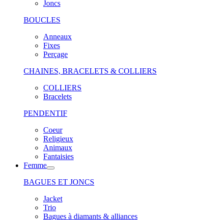
Joncs
BOUCLES
Anneaux
Fixes
Perçage
CHAINES, BRACELETS & COLLIERS
COLLIERS
Bracelets
PENDENTIF
Coeur
Religieux
Animaux
Fantaisies
Femme
BAGUES ET JONCS
Jacket
Trio
Bagues à diamants & alliances