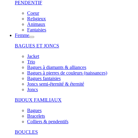
PENDENTIF
Coeur
Religieux
Animaux
Fantaisies
Femme
BAGUES ET JONCS
Jacket
Trio
Bagues à diamants & alliances
Bagues à pierres de couleurs (naissances)
Bagues fantaisies
Joncs semi-éternité & éternité
Joncs
BIJOUX FAMILIAUX
Bagues
Bracelets
Colliers & pendentifs
BOUCLES