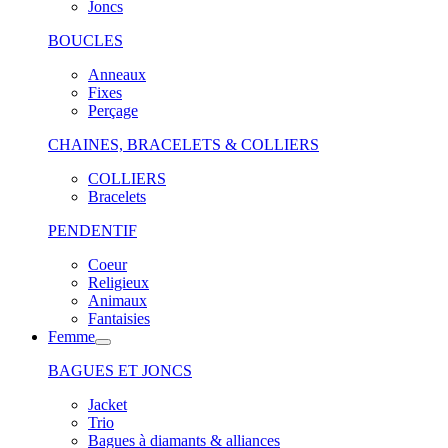
Joncs
BOUCLES
Anneaux
Fixes
Perçage
CHAINES, BRACELETS & COLLIERS
COLLIERS
Bracelets
PENDENTIF
Coeur
Religieux
Animaux
Fantaisies
Femme
BAGUES ET JONCS
Jacket
Trio
Bagues à diamants & alliances