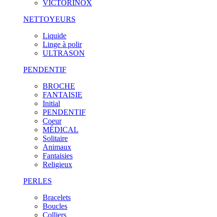
VICTORINOX
NETTOYEURS
Liquide
Linge à polir
ULTRASON
PENDENTIF
BROCHE
FANTAISIE
Initial
PENDENTIF
Coeur
MÉDICAL
Solitaire
Animaux
Fantaisies
Religieux
PERLES
Bracelets
Boucles
Colliers