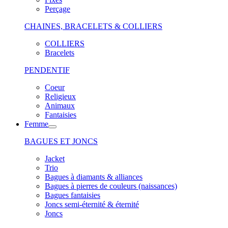
Perçage
CHAINES, BRACELETS & COLLIERS
COLLIERS
Bracelets
PENDENTIF
Coeur
Religieux
Animaux
Fantaisies
Femme
BAGUES ET JONCS
Jacket
Trio
Bagues à diamants & alliances
Bagues à pierres de couleurs (naissances)
Bagues fantaisies
Joncs semi-éternité & éternité
Joncs