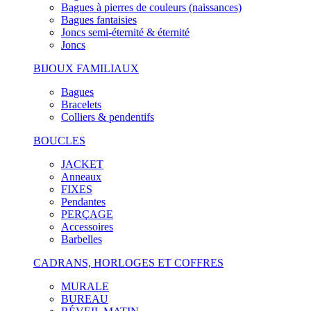
Bagues à pierres de couleurs (naissances)
Bagues fantaisies
Joncs semi-éternité & éternité
Joncs
BIJOUX FAMILIAUX
Bagues
Bracelets
Colliers & pendentifs
BOUCLES
JACKET
Anneaux
FIXES
Pendantes
PERÇAGE
Accessoires
Barbelles
CADRANS, HORLOGES ET COFFRES
MURALE
BUREAU