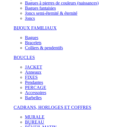
Bagues à pierres de couleurs (naissances)
Bagues fantaisies
Joncs semi-éternité & éternité
Joncs
BIJOUX FAMILIAUX
Bagues
Bracelets
Colliers & pendentifs
BOUCLES
JACKET
Anneaux
FIXES
Pendantes
PERÇAGE
Accessoires
Barbelles
CADRANS, HORLOGES ET COFFRES
MURALE
BUREAU