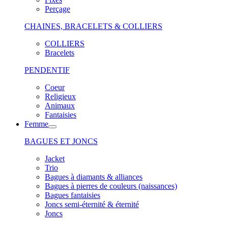
Perçage
CHAINES, BRACELETS & COLLIERS
COLLIERS
Bracelets
PENDENTIF
Coeur
Religieux
Animaux
Fantaisies
Femme
BAGUES ET JONCS
Jacket
Trio
Bagues à diamants & alliances
Bagues à pierres de couleurs (naissances)
Bagues fantaisies
Joncs semi-éternité & éternité
Joncs