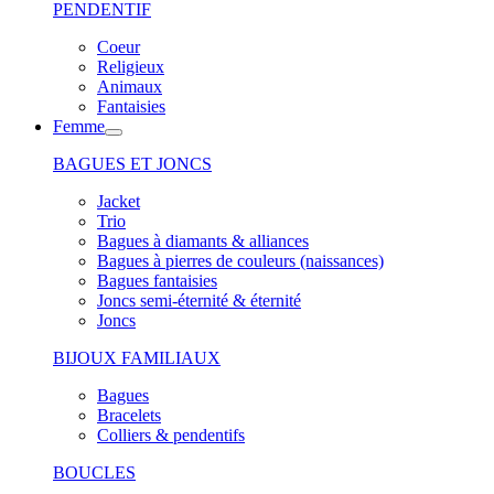
PENDENTIF
Coeur
Religieux
Animaux
Fantaisies
Femme
BAGUES ET JONCS
Jacket
Trio
Bagues à diamants & alliances
Bagues à pierres de couleurs (naissances)
Bagues fantaisies
Joncs semi-éternité & éternité
Joncs
BIJOUX FAMILIAUX
Bagues
Bracelets
Colliers & pendentifs
BOUCLES