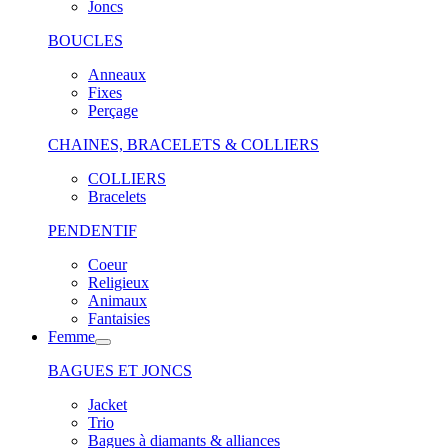
Joncs
BOUCLES
Anneaux
Fixes
Perçage
CHAINES, BRACELETS & COLLIERS
COLLIERS
Bracelets
PENDENTIF
Coeur
Religieux
Animaux
Fantaisies
Femme
BAGUES ET JONCS
Jacket
Trio
Bagues à diamants & alliances