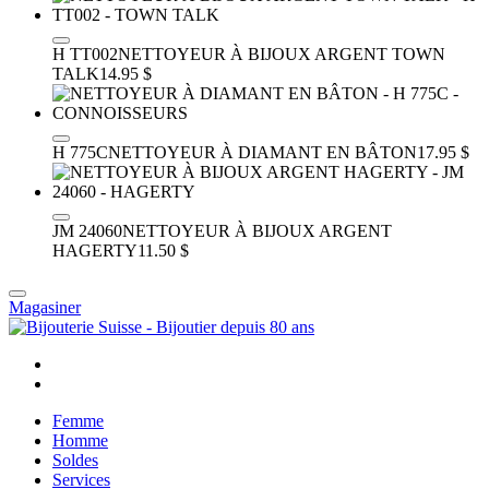
H TT002
NETTOYEUR À BIJOUX ARGENT TOWN
TALK
14.95 $
H 775C
NETTOYEUR À DIAMANT EN BÂTON
17.95 $
JM 24060
NETTOYEUR À BIJOUX ARGENT
HAGERTY
11.50 $
Magasiner
Femme
Homme
Soldes
Services