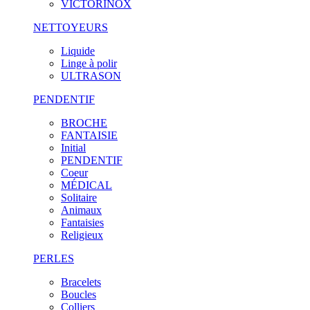
VICTORINOX
NETTOYEURS
Liquide
Linge à polir
ULTRASON
PENDENTIF
BROCHE
FANTAISIE
Initial
PENDENTIF
Coeur
MÉDICAL
Solitaire
Animaux
Fantaisies
Religieux
PERLES
Bracelets
Boucles
Colliers