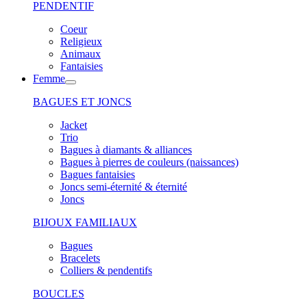
PENDENTIF
Coeur
Religieux
Animaux
Fantaisies
Femme
BAGUES ET JONCS
Jacket
Trio
Bagues à diamants & alliances
Bagues à pierres de couleurs (naissances)
Bagues fantaisies
Joncs semi-éternité & éternité
Joncs
BIJOUX FAMILIAUX
Bagues
Bracelets
Colliers & pendentifs
BOUCLES