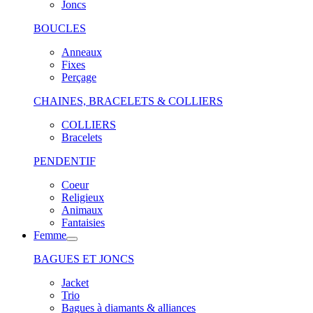
Joncs
BOUCLES
Anneaux
Fixes
Perçage
CHAINES, BRACELETS & COLLIERS
COLLIERS
Bracelets
PENDENTIF
Coeur
Religieux
Animaux
Fantaisies
Femme
BAGUES ET JONCS
Jacket
Trio
Bagues à diamants & alliances