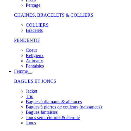
Perçage
CHAINES, BRACELETS & COLLIERS
COLLIERS
Bracelets
PENDENTIF
Coeur
Religieux
Animaux
Fantaisies
Femme
BAGUES ET JONCS
Jacket
Trio
Bagues à diamants & alliances
Bagues à pierres de couleurs (naissances)
Bagues fantaisies
Joncs semi-éternité & éternité
Joncs