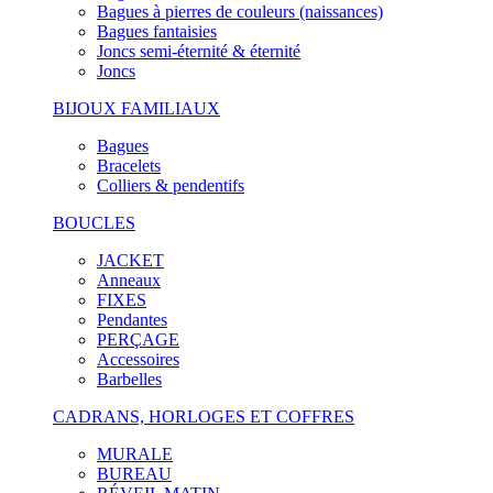
Bagues à pierres de couleurs (naissances)
Bagues fantaisies
Joncs semi-éternité & éternité
Joncs
BIJOUX FAMILIAUX
Bagues
Bracelets
Colliers & pendentifs
BOUCLES
JACKET
Anneaux
FIXES
Pendantes
PERÇAGE
Accessoires
Barbelles
CADRANS, HORLOGES ET COFFRES
MURALE
BUREAU