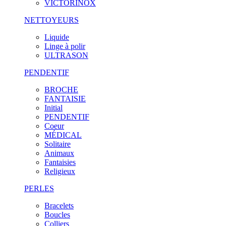
VICTORINOX
NETTOYEURS
Liquide
Linge à polir
ULTRASON
PENDENTIF
BROCHE
FANTAISIE
Initial
PENDENTIF
Coeur
MÉDICAL
Solitaire
Animaux
Fantaisies
Religieux
PERLES
Bracelets
Boucles
Colliers