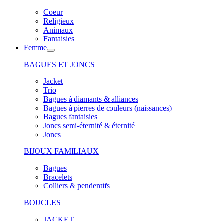
Coeur
Religieux
Animaux
Fantaisies
Femme
BAGUES ET JONCS
Jacket
Trio
Bagues à diamants & alliances
Bagues à pierres de couleurs (naissances)
Bagues fantaisies
Joncs semi-éternité & éternité
Joncs
BIJOUX FAMILIAUX
Bagues
Bracelets
Colliers & pendentifs
BOUCLES
JACKET