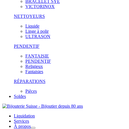
BRACELET SYE
VICTORINOX
NETTOYEURS
Liquide
Linge à polir
ULTRASON
PENDENTIF
FANTAISIE
PENDENTIF
Religieux
Fantaisies
RÉPARATIONS
Pièces
Soldes
Liquidation
Services
À propos