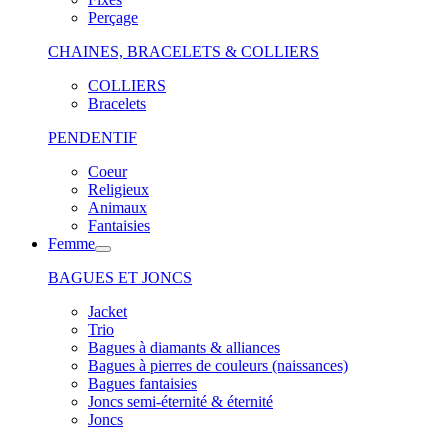
Perçage
CHAINES, BRACELETS & COLLIERS
COLLIERS
Bracelets
PENDENTIF
Coeur
Religieux
Animaux
Fantaisies
Femme
BAGUES ET JONCS
Jacket
Trio
Bagues à diamants & alliances
Bagues à pierres de couleurs (naissances)
Bagues fantaisies
Joncs semi-éternité & éternité
Joncs