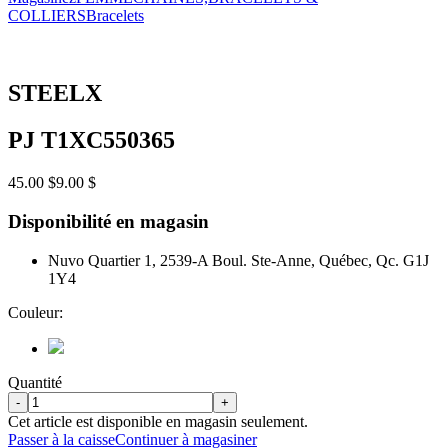
COLLIERS
Bracelets
STEELX
PJ T1XC550365
45.00 $
9.00 $
Disponibilité en magasin
Nuvo Quartier 1, 2539-A Boul. Ste-Anne, Québec, Qc. G1J
1Y4
Couleur:
Quantité
-
+
Cet article est disponible en magasin seulement.
Passer à la caisse
Continuer à magasiner