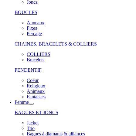
Joncs
BOUCLES
Anneaux
Fixes
Perçage
CHAINES, BRACELETS & COLLIERS
COLLIERS
Bracelets
PENDENTIF
Coeur
Religieux
Animaux
Fantaisies
Femme
BAGUES ET JONCS
Jacket
Trio
Bagues à diamants & alliances