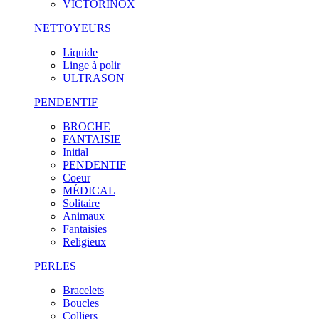
VICTORINOX
NETTOYEURS
Liquide
Linge à polir
ULTRASON
PENDENTIF
BROCHE
FANTAISIE
Initial
PENDENTIF
Coeur
MÉDICAL
Solitaire
Animaux
Fantaisies
Religieux
PERLES
Bracelets
Boucles
Colliers