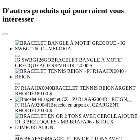
D'autres produits qui pourraient vous
intéresser
IG SWBG126GO
BRACELET BANGLE À MOTIF
GRECQUE
ACIER/PVD OR
150.00 $
PJ R1AAHX0040
BRACELET TENNIS REIGN
ARGENT
RHODIÉ
189.00 $
PJ R1AA92004R
Bracelet en argent et CZ
ARGENT
RHODIÉ
129.00 $
MB BRAFA06
BRACELET EN OR 2 TONS AVEC