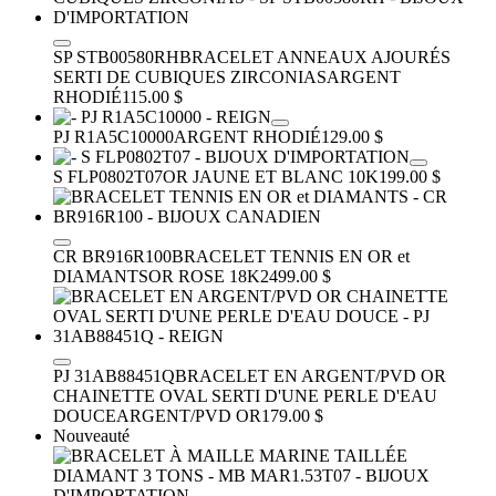
SP STB00580RH
BRACELET ANNEAUX AJOURÉS
SERTI DE CUBIQUES ZIRCONIAS
ARGENT
RHODIÉ
115.00 $
PJ R1A5C10000
ARGENT RHODIÉ
129.00 $
S FLP0802T07
OR JAUNE ET BLANC 10K
199.00 $
CR BR916R100
BRACELET TENNIS EN OR et
DIAMANTS
OR ROSE 18K
2499.00 $
PJ 31AB88451Q
BRACELET EN ARGENT/PVD OR
CHAINETTE OVAL SERTI D'UNE PERLE D'EAU
DOUCE
ARGENT/PVD OR
179.00 $
Nouveauté