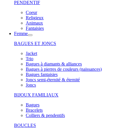
PENDENTIF
Coeur
Religieux
Animaux
Fantaisies
Femme
BAGUES ET JONCS
Jacket
Trio
Bagues à diamants & alliances
Bagues à pierres de couleurs (naissances)
Bagues fantaisies
Joncs semi-éternité & éternité
Joncs
BIJOUX FAMILIAUX
Bagues
Bracelets
Colliers & pendentifs
BOUCLES