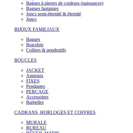
Bagues à pierres de couleurs (naissances)
Bagues fantaisies
Joncs semi-éternité & éternité
Joncs
BIJOUX FAMILIAUX
Bagues
Bracelets
Colliers & pendentifs
BOUCLES
JACKET
Anneaux
FIXES
Pendantes
PERÇAGE
Accessoires
Barbelles
CADRANS, HORLOGES ET COFFRES
MURALE
BUREAU