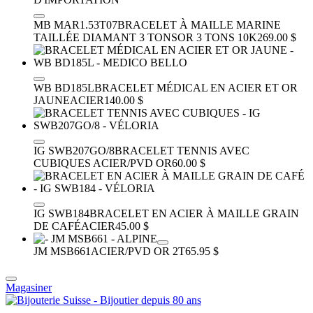
MB MAR1.53T07
BRACELET À MAILLE MARINE
TAILLÉE DIAMANT 3 TONS
OR 3 TONS 10K
269.00 $
WB BD185L
BRACELET MÉDICAL EN ACIER ET OR
JAUNE
ACIER
140.00 $
IG SWB207GO/8
BRACELET TENNIS AVEC
CUBIQUES
ACIER/PVD OR
60.00 $
IG SWB184
BRACELET EN ACIER À MAILLE GRAIN
DE CAFÉ
ACIER
45.00 $
JM MSB661
ACIER/PVD OR 2T
65.95 $
Magasiner