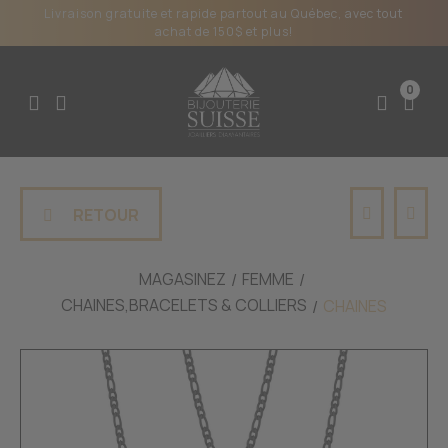
Livraison gratuite et rapide partout au Québec, avec tout
achat de 150$ et plus!
0
RETOUR
MAGASINEZ
FEMME
CHAINES,BRACELETS & COLLIERS
CHAINES