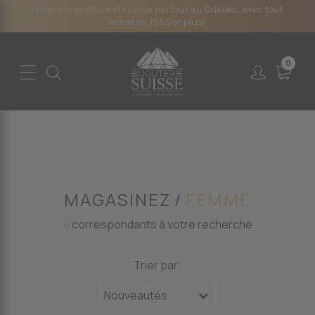
Livraison gratuite et rapide partout au Québec, avec tout
achat de 150$ et plus!
0
MAGASINEZ
FEMME
0
correspondants à votre recherche
Trier par: