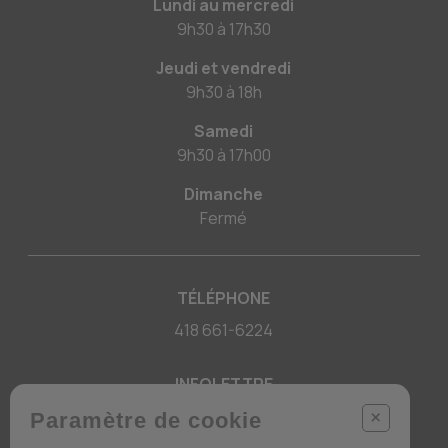
Lundi au mercredi
9h30
à
17h30
Jeudi et vendredi
9h30
à
18h
Samedi
9h30
à
17h00
Dimanche
Fermé
TÉLÉPHONE
418 661-6224
INFOLETTRE
+
Des conseils ? Les tendance ?
Paramètre de cookie
― Abonnez-vous !