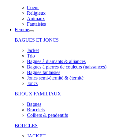
Coeur
Religieux
Animaux
Fantaisies
Femme
BAGUES ET JONCS
Jacket
Trio
Bagues à diamants & alliances
Bagues à pierres de couleurs (naissances)
Bagues fantaisies
Joncs semi-éternité & éternité
Joncs
BIJOUX FAMILIAUX
Bagues
Bracelets
Colliers & pendentifs
BOUCLES
JACKET