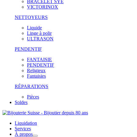
BRACELET SYE
VICTORINOX
NETTOYEURS
Liquide
Linge à polir
ULTRASON
PENDENTIF
FANTAISIE
PENDENTIF
Religieux
Fantaisies
RÉPARATIONS
Pièces
Soldes
Liquidation
Services
À propos