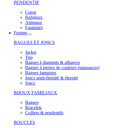
PENDENTIF
Coeur
Religieux
Animaux
Fantaisies
Femme
BAGUES ET JONCS
Jacket
Trio
Bagues à diamants & alliances
Bagues à pierres de couleurs (naissances)
Bagues fantaisies
Joncs semi-éternité & éternité
Joncs
BIJOUX FAMILIAUX
Bagues
Bracelets
Colliers & pendentifs
BOUCLES