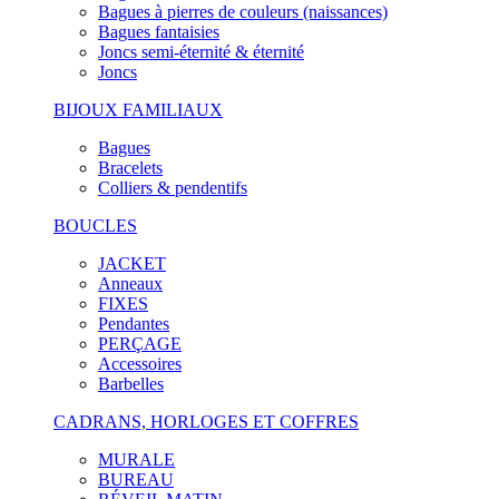
Bagues à pierres de couleurs (naissances)
Bagues fantaisies
Joncs semi-éternité & éternité
Joncs
BIJOUX FAMILIAUX
Bagues
Bracelets
Colliers & pendentifs
BOUCLES
JACKET
Anneaux
FIXES
Pendantes
PERÇAGE
Accessoires
Barbelles
CADRANS, HORLOGES ET COFFRES
MURALE
BUREAU