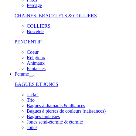
Perçage
CHAINES, BRACELETS & COLLIERS
COLLIERS
Bracelets
PENDENTIF
Coeur
Religieux
Animaux
Fantaisies
Femme
BAGUES ET JONCS
Jacket
Trio
Bagues à diamants & alliances
Bagues à pierres de couleurs (naissances)
Bagues fantaisies
Joncs semi-éternité & éternité
Joncs