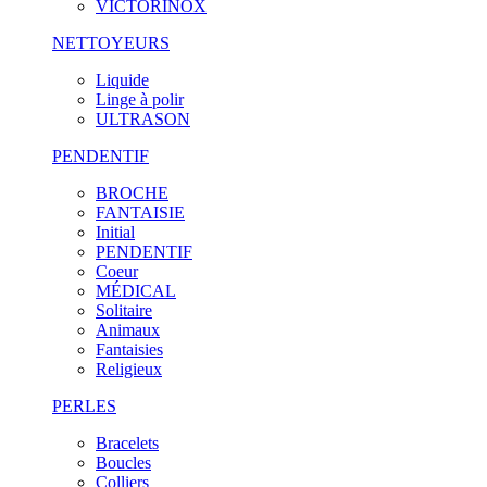
VICTORINOX
NETTOYEURS
Liquide
Linge à polir
ULTRASON
PENDENTIF
BROCHE
FANTAISIE
Initial
PENDENTIF
Coeur
MÉDICAL
Solitaire
Animaux
Fantaisies
Religieux
PERLES
Bracelets
Boucles
Colliers