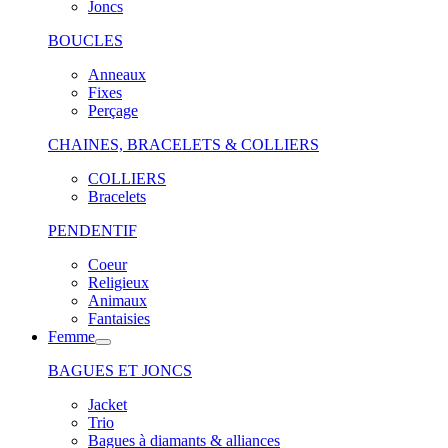
Joncs
BOUCLES
Anneaux
Fixes
Perçage
CHAINES, BRACELETS & COLLIERS
COLLIERS
Bracelets
PENDENTIF
Coeur
Religieux
Animaux
Fantaisies
Femme
BAGUES ET JONCS
Jacket
Trio
Bagues à diamants & alliances