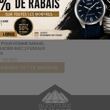
9MS
 POUR HOMME SAMUEL
N ACIER AVEC 2 FUSEAUX
ES
199.98 $
ASINER CETTE MARQUE