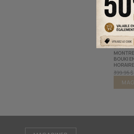
DI 5303
MONTRE
BOUKI E
HORAIR
399.95 $
MAG