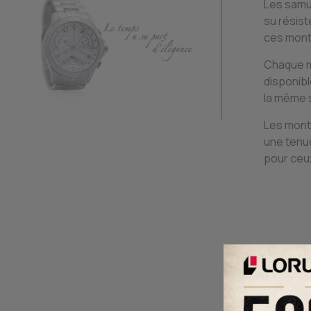
Les samu
su résist
ces montr
Chaque mo
disponib
la même 
Les mont
une tenue
pour ceux