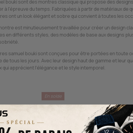
el bouki sont des montres classique qui propose des designs
er à l'épreuve du temps. Fabriquées à partir de matériaux de qua
es ont un look élégant et sobre qui convient à toutes les oc
ntre est minutieusement travaillée pour créer un design cla
les en différents styles, des modèles de base aux designs pl
sobriété.
res samuel bouki sont conçues pour être portées en toute oc
 de tous les jours. Avec leur design haut de gamme et leur qu
 qui apprécient l'élégance et le style intemporel.
En solde