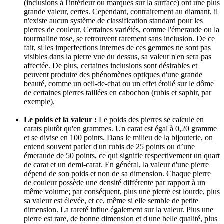
(inclusions à l'intérieur ou marques sur la surface) ont une plus
grande valeur, certes. Cependant, contrairement au diamant, il
n'existe aucun système de classification standard pour les
pierres de couleur. Certaines variétés, comme l'émeraude ou la
tourmaline rose, se retrouvent rarement sans inclusion. De ce
fait, si les imperfections internes de ces gemmes ne sont pas
visibles dans la pierre vue du dessus, sa valeur n'en sera pas
affectée. De plus, certaines inclusions sont désirables et
peuvent produire des phénomènes optiques d'une grande
beauté, comme un oeil-de-chat ou un effet étoilé sur le dôme
de certaines pierres taillées en cabochon (rubis et saphir, par
exemple).
Le poids et la valeur :
Le poids des pierres se calcule en
carats plutôt qu'en grammes. Un carat est égal à 0,20 gramme
et se divise en 100 points. Dans le milieu de la bijouterie, on
entend souvent parler d'un rubis de 25 points ou d’une
émeraude de 50 points, ce qui signifie respectivement un quart
de carat et un demi-carat. En général, la valeur d'une pierre
dépend de son poids et non de sa dimension. Chaque pierre
de couleur possède une densité différente par rapport à un
même volume; par conséquent, plus une pierre est lourde, plus
sa valeur est élevée, et ce, même si elle semble de petite
dimension. La rareté influe également sur la valeur. Plus une
pierre est rare, de bonne dimension et d'une belle qualité, plus