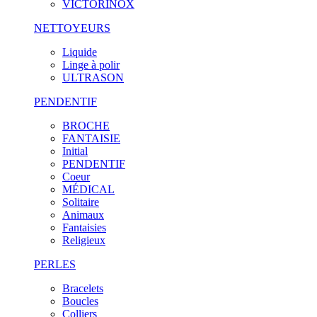
VICTORINOX
NETTOYEURS
Liquide
Linge à polir
ULTRASON
PENDENTIF
BROCHE
FANTAISIE
Initial
PENDENTIF
Coeur
MÉDICAL
Solitaire
Animaux
Fantaisies
Religieux
PERLES
Bracelets
Boucles
Colliers