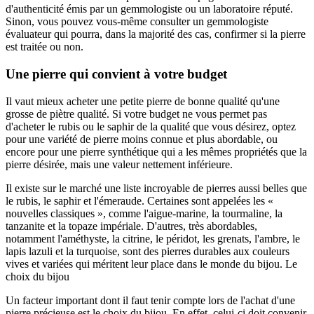
d'authenticité émis par un gemmologiste ou un laboratoire réputé.
Sinon, vous pouvez vous-même consulter un gemmologiste
évaluateur qui pourra, dans la majorité des cas, confirmer si la pierre
est traitée ou non.
Une pierre qui convient à votre budget
Il vaut mieux acheter une petite pierre de bonne qualité qu'une
grosse de piètre qualité. Si votre budget ne vous permet pas
d'acheter le rubis ou le saphir de la qualité que vous désirez, optez
pour une variété de pierre moins connue et plus abordable, ou
encore pour une pierre synthétique qui a les mêmes propriétés que la
pierre désirée, mais une valeur nettement inférieure.
Il existe sur le marché une liste incroyable de pierres aussi belles que
le rubis, le saphir et l'émeraude. Certaines sont appelées les «
nouvelles classiques », comme l'aigue-marine, la tourmaline, la
tanzanite et la topaze impériale. D'autres, très abordables,
notamment l'améthyste, la citrine, le péridot, les grenats, l'ambre, le
lapis lazuli et la turquoise, sont des pierres durables aux couleurs
vives et variées qui méritent leur place dans le monde du bijou. Le
choix du bijou
Un facteur important dont il faut tenir compte lors de l'achat d'une
pierre précieuse est le choix du bijou. En effet, celui-ci doit convenir