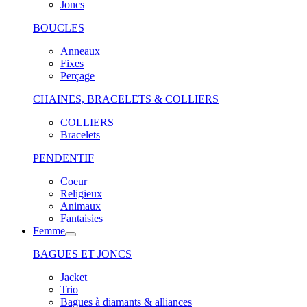
Joncs
BOUCLES
Anneaux
Fixes
Perçage
CHAINES, BRACELETS & COLLIERS
COLLIERS
Bracelets
PENDENTIF
Coeur
Religieux
Animaux
Fantaisies
Femme
BAGUES ET JONCS
Jacket
Trio
Bagues à diamants & alliances