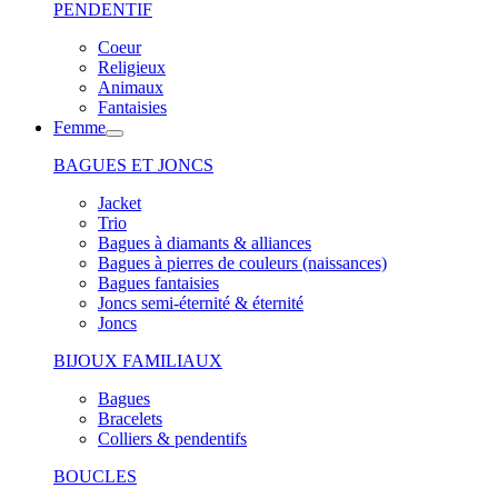
PENDENTIF
Coeur
Religieux
Animaux
Fantaisies
Femme
BAGUES ET JONCS
Jacket
Trio
Bagues à diamants & alliances
Bagues à pierres de couleurs (naissances)
Bagues fantaisies
Joncs semi-éternité & éternité
Joncs
BIJOUX FAMILIAUX
Bagues
Bracelets
Colliers & pendentifs
BOUCLES