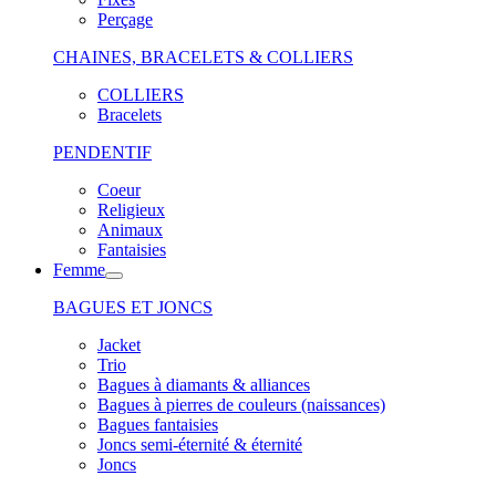
Perçage
CHAINES, BRACELETS & COLLIERS
COLLIERS
Bracelets
PENDENTIF
Coeur
Religieux
Animaux
Fantaisies
Femme
BAGUES ET JONCS
Jacket
Trio
Bagues à diamants & alliances
Bagues à pierres de couleurs (naissances)
Bagues fantaisies
Joncs semi-éternité & éternité
Joncs