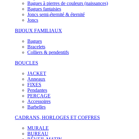
Bagues à pierres de couleurs (naissances)
Bagues fantaisies
Joncs semi-éternité & éternité
Joncs
BIJOUX FAMILIAUX
Bagues
Bracelets
Colliers & pendentifs
BOUCLES
JACKET
Anneaux
FIXES
Pendantes
PERÇAGE
Accessoires
Barbelles
CADRANS, HORLOGES ET COFFRES
MURALE
BUREAU