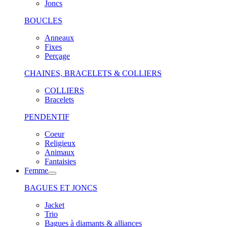
Joncs
BOUCLES
Anneaux
Fixes
Perçage
CHAINES, BRACELETS & COLLIERS
COLLIERS
Bracelets
PENDENTIF
Coeur
Religieux
Animaux
Fantaisies
Femme
BAGUES ET JONCS
Jacket
Trio
Bagues à diamants & alliances