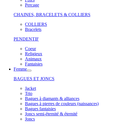
Perçage
CHAINES, BRACELETS & COLLIERS
COLLIERS
Bracelets
PENDENTIF
Coeur
Religieux
Animaux
Fantaisies
Femme
BAGUES ET JONCS
Jacket
Trio
Bagues à diamants & alliances
Bagues à pierres de couleurs (naissances)
Bagues fantaisies
Joncs semi-éternité & éternité
Joncs