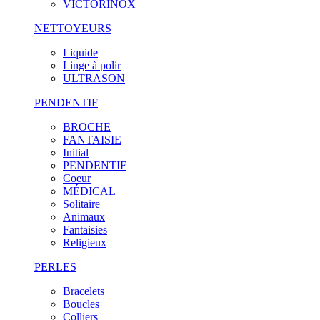
VICTORINOX
NETTOYEURS
Liquide
Linge à polir
ULTRASON
PENDENTIF
BROCHE
FANTAISIE
Initial
PENDENTIF
Coeur
MÉDICAL
Solitaire
Animaux
Fantaisies
Religieux
PERLES
Bracelets
Boucles
Colliers