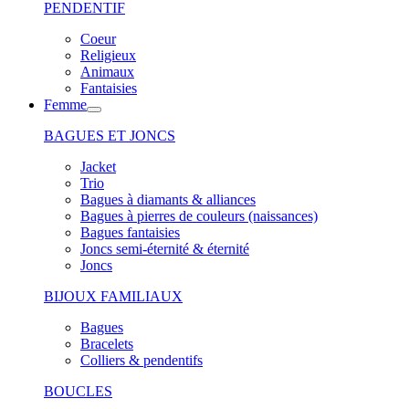
PENDENTIF
Coeur
Religieux
Animaux
Fantaisies
Femme
BAGUES ET JONCS
Jacket
Trio
Bagues à diamants & alliances
Bagues à pierres de couleurs (naissances)
Bagues fantaisies
Joncs semi-éternité & éternité
Joncs
BIJOUX FAMILIAUX
Bagues
Bracelets
Colliers & pendentifs
BOUCLES