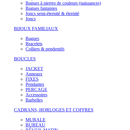
Bagues à pierres de couleurs (naissances)
Bagues fantaisies
Joncs semi-éternité & éternité
Joncs
BIJOUX FAMILIAUX
Bagues
Bracelets
Colliers & pendentifs
BOUCLES
JACKET
Anneaux
FIXES
Pendantes
PERÇAGE
Accessoires
Barbelles
CADRANS, HORLOGES ET COFFRES
MURALE
BUREAU