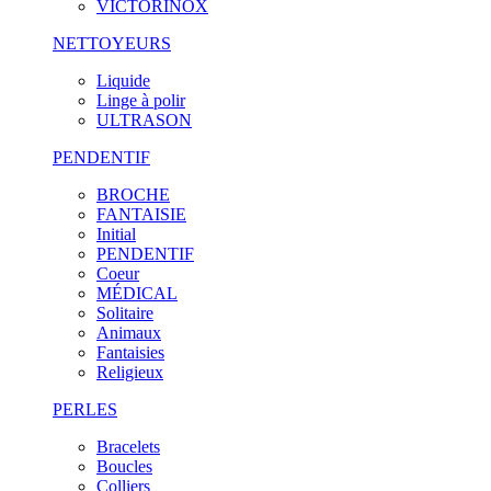
VICTORINOX
NETTOYEURS
Liquide
Linge à polir
ULTRASON
PENDENTIF
BROCHE
FANTAISIE
Initial
PENDENTIF
Coeur
MÉDICAL
Solitaire
Animaux
Fantaisies
Religieux
PERLES
Bracelets
Boucles
Colliers