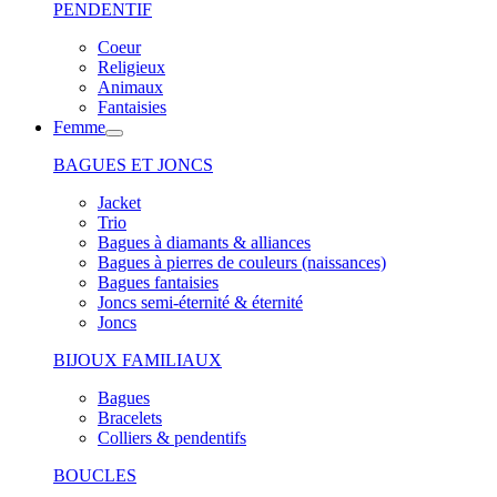
PENDENTIF
Coeur
Religieux
Animaux
Fantaisies
Femme
BAGUES ET JONCS
Jacket
Trio
Bagues à diamants & alliances
Bagues à pierres de couleurs (naissances)
Bagues fantaisies
Joncs semi-éternité & éternité
Joncs
BIJOUX FAMILIAUX
Bagues
Bracelets
Colliers & pendentifs
BOUCLES