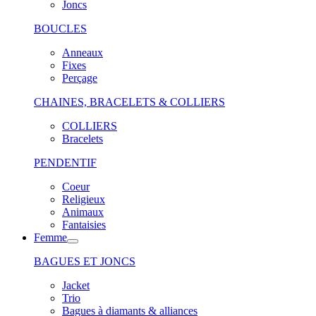
Joncs
BOUCLES
Anneaux
Fixes
Perçage
CHAINES, BRACELETS & COLLIERS
COLLIERS
Bracelets
PENDENTIF
Coeur
Religieux
Animaux
Fantaisies
Femme
BAGUES ET JONCS
Jacket
Trio
Bagues à diamants & alliances