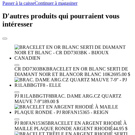
Passer à la caisse
Continuer à magasiner
D'autres produits qui pourraient vous
intéresser
CR DD7303BK
BRACELET EN OR BLANC SERTI DE
DIAMANT NOIR ET BLANC
OR BLANC 10K
2695.00 $
PJ R1LABBGTF8
BRAC. DAME ARG.CZ QUARTZ
MAUVE 7-9''
189.00 $
PJ R0FAN15365
BRACELET EN ARGENT RHODIÉ À
MAILLE PLAQUE RONDE
ARGENT RHODIÉ
44.95 $