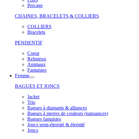
Perçage
CHAINES, BRACELETS & COLLIERS
COLLIERS
Bracelets
PENDENTIF
Coeur
Religieux
Animaux
Fantaisies
Femme
BAGUES ET JONCS
Jacket
Trio
Bagues à diamants & alliances
Bagues à pierres de couleurs (naissances)
Bagues fantaisies
Joncs semi-éternité & éternité
Joncs