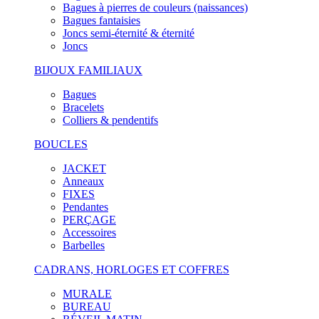
Bagues à pierres de couleurs (naissances)
Bagues fantaisies
Joncs semi-éternité & éternité
Joncs
BIJOUX FAMILIAUX
Bagues
Bracelets
Colliers & pendentifs
BOUCLES
JACKET
Anneaux
FIXES
Pendantes
PERÇAGE
Accessoires
Barbelles
CADRANS, HORLOGES ET COFFRES
MURALE
BUREAU