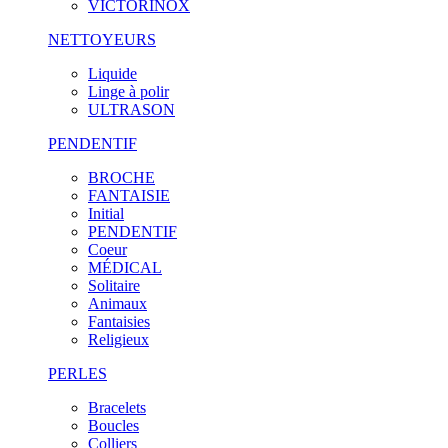
VICTORINOX
NETTOYEURS
Liquide
Linge à polir
ULTRASON
PENDENTIF
BROCHE
FANTAISIE
Initial
PENDENTIF
Coeur
MÉDICAL
Solitaire
Animaux
Fantaisies
Religieux
PERLES
Bracelets
Boucles
Colliers