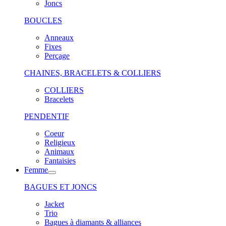
Joncs
BOUCLES
Anneaux
Fixes
Perçage
CHAINES, BRACELETS & COLLIERS
COLLIERS
Bracelets
PENDENTIF
Coeur
Religieux
Animaux
Fantaisies
Femme
BAGUES ET JONCS
Jacket
Trio
Bagues à diamants & alliances