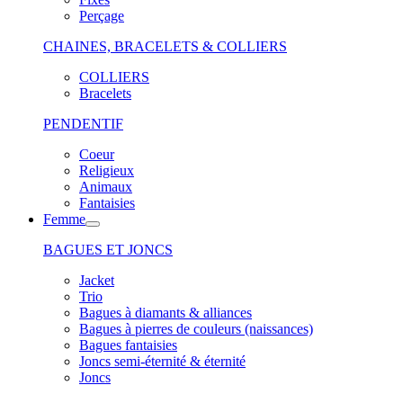
Perçage
CHAINES, BRACELETS & COLLIERS
COLLIERS
Bracelets
PENDENTIF
Coeur
Religieux
Animaux
Fantaisies
Femme
BAGUES ET JONCS
Jacket
Trio
Bagues à diamants & alliances
Bagues à pierres de couleurs (naissances)
Bagues fantaisies
Joncs semi-éternité & éternité
Joncs