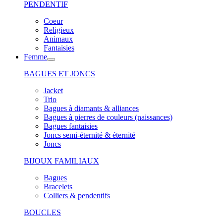
PENDENTIF
Coeur
Religieux
Animaux
Fantaisies
Femme
BAGUES ET JONCS
Jacket
Trio
Bagues à diamants & alliances
Bagues à pierres de couleurs (naissances)
Bagues fantaisies
Joncs semi-éternité & éternité
Joncs
BIJOUX FAMILIAUX
Bagues
Bracelets
Colliers & pendentifs
BOUCLES