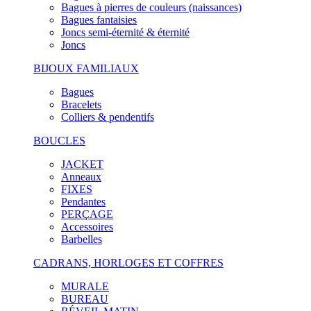
Bagues à pierres de couleurs (naissances)
Bagues fantaisies
Joncs semi-éternité & éternité
Joncs
BIJOUX FAMILIAUX
Bagues
Bracelets
Colliers & pendentifs
BOUCLES
JACKET
Anneaux
FIXES
Pendantes
PERÇAGE
Accessoires
Barbelles
CADRANS, HORLOGES ET COFFRES
MURALE
BUREAU