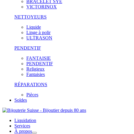
BRACELET SYE
VICTORINOX
NETTOYEURS
Liquide
Linge à polir
ULTRASON
PENDENTIF
FANTAISIE
PENDENTIF
Religieux
Fantaisies
RÉPARATIONS
Pièces
Soldes
Liquidation
Services
À propos