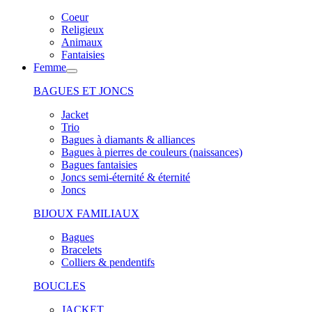
Coeur
Religieux
Animaux
Fantaisies
Femme
BAGUES ET JONCS
Jacket
Trio
Bagues à diamants & alliances
Bagues à pierres de couleurs (naissances)
Bagues fantaisies
Joncs semi-éternité & éternité
Joncs
BIJOUX FAMILIAUX
Bagues
Bracelets
Colliers & pendentifs
BOUCLES
JACKET