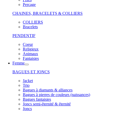
Perçage
CHAINES, BRACELETS & COLLIERS
COLLIERS
Bracelets
PENDENTIF
Coeur
Religieux
Animaux
Fantaisies
Femme
BAGUES ET JONCS
Jacket
Trio
Bagues à diamants & alliances
Bagues à pierres de couleurs (naissances)
Bagues fantaisies
Joncs semi-éternité & éternité
Joncs