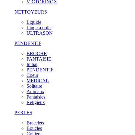
VICTORINOX
NETTOYEURS
Liquide
Linge à polir
ULTRASON
PENDENTIF
BROCHE
FANTAISIE
Initial
PENDENTIF
Coeur
MÉDICAL
Solitaire
Animaux
Fantaisies
Religieux
PERLES
Bracelets
Boucles
Colliers