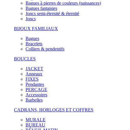
Bagues à pierres de couleurs (naissances)
Bagues fantaisies
Joncs semi-éternité & éternité
Joncs
BIJOUX FAMILIAUX
Bagues
Bracelets
Colliers & pendentifs
BOUCLES
JACKET
Anneaux
FIXES
Pendantes
PERÇAGE
Accessoires
Barbelles
CADRANS, HORLOGES ET COFFRES
MURALE
BUREAU