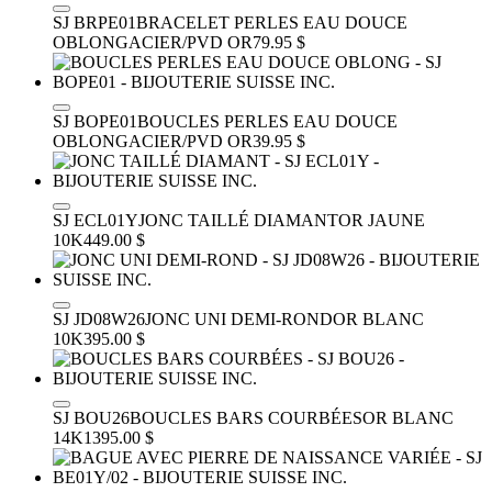
SJ BRPE01
BRACELET PERLES EAU DOUCE
OBLONG
ACIER/PVD OR
79.95 $
SJ BOPE01
BOUCLES PERLES EAU DOUCE
OBLONG
ACIER/PVD OR
39.95 $
SJ ECL01Y
JONC TAILLÉ DIAMANT
OR JAUNE
10K
449.00 $
SJ JD08W26
JONC UNI DEMI-ROND
OR BLANC
10K
395.00 $
SJ BOU26
BOUCLES BARS COURBÉES
OR BLANC
14K
1395.00 $