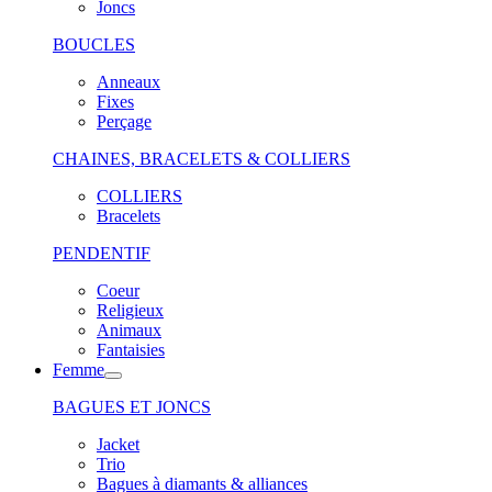
Joncs
BOUCLES
Anneaux
Fixes
Perçage
CHAINES, BRACELETS & COLLIERS
COLLIERS
Bracelets
PENDENTIF
Coeur
Religieux
Animaux
Fantaisies
Femme
BAGUES ET JONCS
Jacket
Trio
Bagues à diamants & alliances