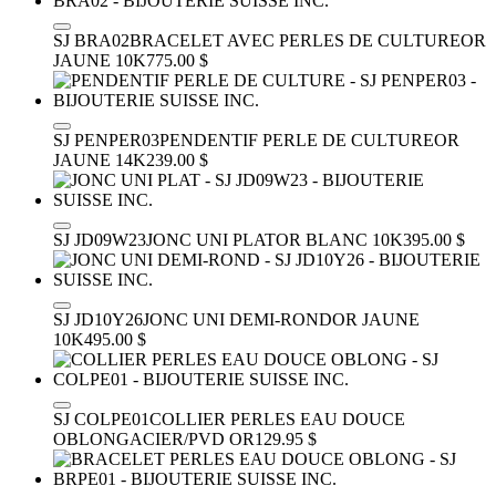
SJ BRA02
BRACELET AVEC PERLES DE CULTURE
OR
JAUNE 10K
775.00 $
SJ PENPER03
PENDENTIF PERLE DE CULTURE
OR
JAUNE 14K
239.00 $
SJ JD09W23
JONC UNI PLAT
OR BLANC 10K
395.00 $
SJ JD10Y26
JONC UNI DEMI-ROND
OR JAUNE
10K
495.00 $
SJ COLPE01
COLLIER PERLES EAU DOUCE
OBLONG
ACIER/PVD OR
129.95 $