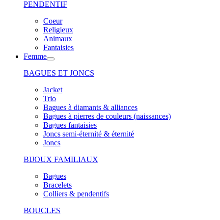
PENDENTIF
Coeur
Religieux
Animaux
Fantaisies
Femme
BAGUES ET JONCS
Jacket
Trio
Bagues à diamants & alliances
Bagues à pierres de couleurs (naissances)
Bagues fantaisies
Joncs semi-éternité & éternité
Joncs
BIJOUX FAMILIAUX
Bagues
Bracelets
Colliers & pendentifs
BOUCLES