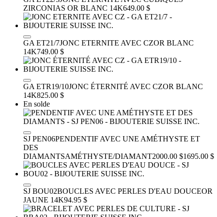
ZIRCONIAS
OR BLANC 14K
649.00 $
GA ET21/7
JONC ETERNITE AVEC CZ
OR BLANC
14K
749.00 $
GA ETR19/10
JONC ÉTERNITÉ AVEC CZ
OR BLANC
14K
825.00 $
En solde
SJ PEN06
PENDENTIF AVEC UNE AMÉTHYSTE ET
DES
DIAMANTS
AMÉTHYSTE/DIAMANT
2000.00 $
1695.00 $
SJ BOU02
BOUCLES AVEC PERLES D'EAU DOUCE
OR
JAUNE 14K
94.95 $