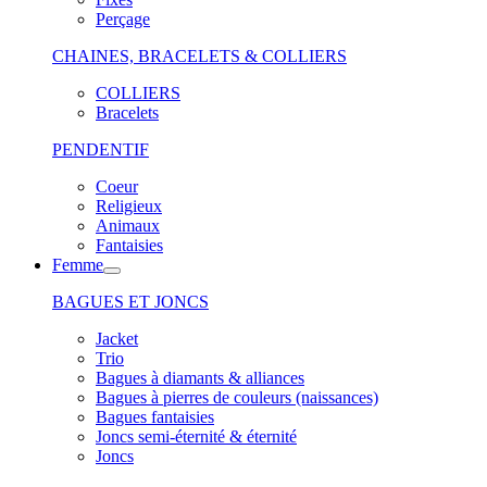
Perçage
CHAINES, BRACELETS & COLLIERS
COLLIERS
Bracelets
PENDENTIF
Coeur
Religieux
Animaux
Fantaisies
Femme
BAGUES ET JONCS
Jacket
Trio
Bagues à diamants & alliances
Bagues à pierres de couleurs (naissances)
Bagues fantaisies
Joncs semi-éternité & éternité
Joncs