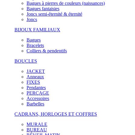
Bagues à pierres de couleurs (naissances)
Bagues fantaisies
Joncs semi-éternité & éternité
Joncs
BIJOUX FAMILIAUX
Bagues
Bracelets
Colliers & pendentifs
BOUCLES
JACKET
Anneaux
FIXES
Pendantes
PERÇAGE
Accessoires
Barbelles
CADRANS, HORLOGES ET COFFRES
MURALE
BUREAU