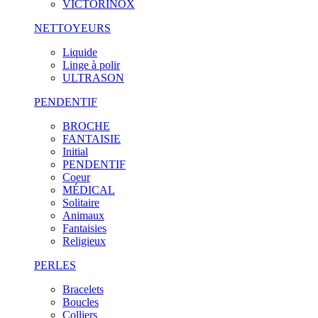
VICTORINOX
NETTOYEURS
Liquide
Linge à polir
ULTRASON
PENDENTIF
BROCHE
FANTAISIE
Initial
PENDENTIF
Coeur
MÉDICAL
Solitaire
Animaux
Fantaisies
Religieux
PERLES
Bracelets
Boucles
Colliers