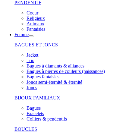
PENDENTIF
Coeur
Religieux
Animaux
Fantaisies
Femme
BAGUES ET JONCS
Jacket
Trio
Bagues à diamants & alliances
Bagues à pierres de couleurs (naissances)
Bagues fantaisies
Joncs semi-éternité & éternité
Joncs
BIJOUX FAMILIAUX
Bagues
Bracelets
Colliers & pendentifs
BOUCLES