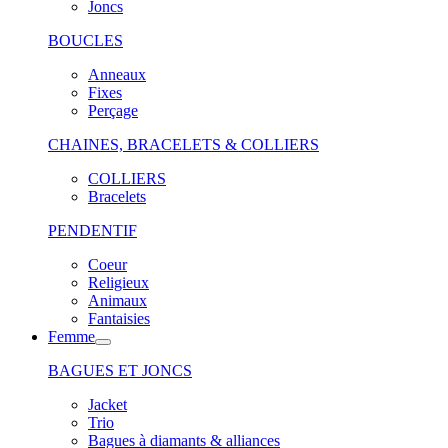
Joncs
BOUCLES
Anneaux
Fixes
Perçage
CHAINES, BRACELETS & COLLIERS
COLLIERS
Bracelets
PENDENTIF
Coeur
Religieux
Animaux
Fantaisies
Femme
BAGUES ET JONCS
Jacket
Trio
Bagues à diamants & alliances