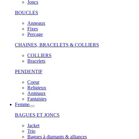
Joncs
BOUCLES
Anneaux
Fixes
Perçage
CHAINES, BRACELETS & COLLIERS
COLLIERS
Bracelets
PENDENTIF
Coeur
Religieux
Animaux
Fantaisies
Femme
BAGUES ET JONCS
Jacket
Trio
Bagues à diamants & alliances