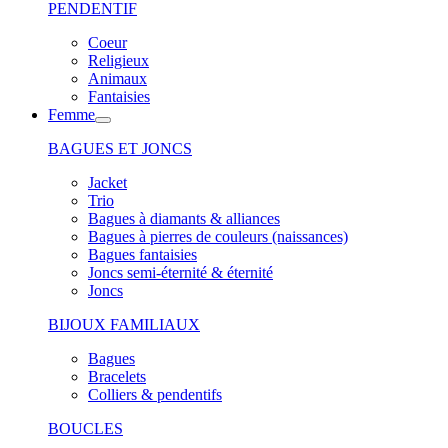
PENDENTIF
Coeur
Religieux
Animaux
Fantaisies
Femme
BAGUES ET JONCS
Jacket
Trio
Bagues à diamants & alliances
Bagues à pierres de couleurs (naissances)
Bagues fantaisies
Joncs semi-éternité & éternité
Joncs
BIJOUX FAMILIAUX
Bagues
Bracelets
Colliers & pendentifs
BOUCLES