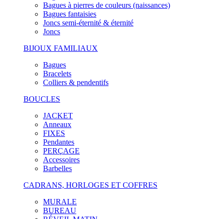
Bagues à pierres de couleurs (naissances)
Bagues fantaisies
Joncs semi-éternité & éternité
Joncs
BIJOUX FAMILIAUX
Bagues
Bracelets
Colliers & pendentifs
BOUCLES
JACKET
Anneaux
FIXES
Pendantes
PERÇAGE
Accessoires
Barbelles
CADRANS, HORLOGES ET COFFRES
MURALE
BUREAU