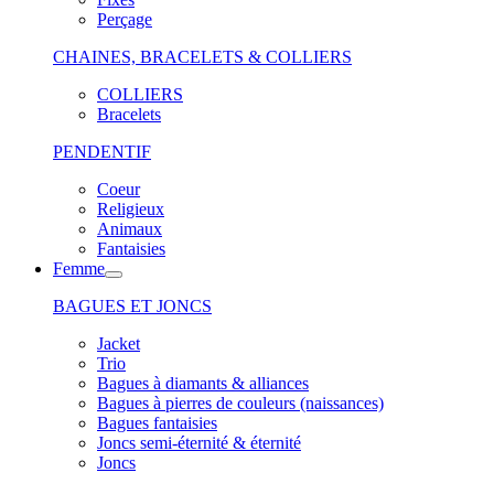
Perçage
CHAINES, BRACELETS & COLLIERS
COLLIERS
Bracelets
PENDENTIF
Coeur
Religieux
Animaux
Fantaisies
Femme
BAGUES ET JONCS
Jacket
Trio
Bagues à diamants & alliances
Bagues à pierres de couleurs (naissances)
Bagues fantaisies
Joncs semi-éternité & éternité
Joncs