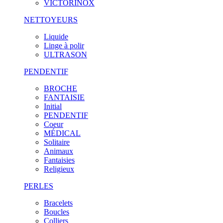
VICTORINOX
NETTOYEURS
Liquide
Linge à polir
ULTRASON
PENDENTIF
BROCHE
FANTAISIE
Initial
PENDENTIF
Coeur
MÉDICAL
Solitaire
Animaux
Fantaisies
Religieux
PERLES
Bracelets
Boucles
Colliers