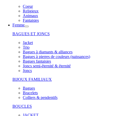
Coeur
Religieux
Animaux
Fantaisies
Femme
BAGUES ET JONCS
Jacket
Trio
Bagues à diamants & alliances
Bagues à pierres de couleurs (naissances)
Bagues fantaisies
Joncs semi-éternité & éternité
Joncs
BIJOUX FAMILIAUX
Bagues
Bracelets
Colliers & pendentifs
BOUCLES
JACKET