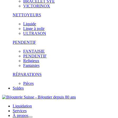
BRACELET SYE
VICTORINOX
NETTOYEURS
Liquide
Linge à polir
ULTRASON
PENDENTIF
FANTAISIE
PENDENTIF
Religieux
Fantaisies
RÉPARATIONS
Pièces
Soldes
Liquidation
Services
À propos