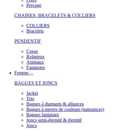
Perçage
CHAINES, BRACELETS & COLLIERS
COLLIERS
Bracelets
PENDENTIF
Coeur
Religieux
Animaux
Fantaisies
Femme
BAGUES ET JONCS
Jacket
Trio
Bagues à diamants & alliances
Bagues à pierres de couleurs (naissances)
Bagues fantaisies
Joncs semi-éternité & éternité
Joncs