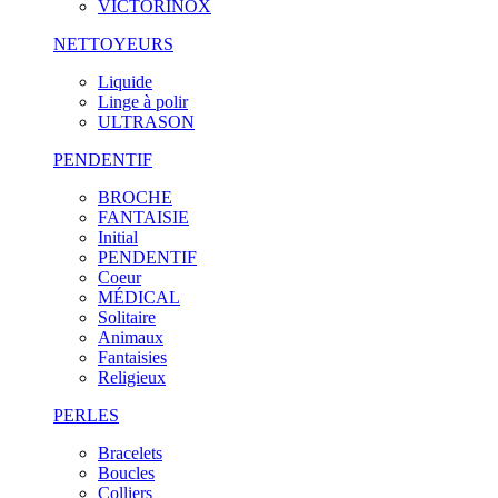
VICTORINOX
NETTOYEURS
Liquide
Linge à polir
ULTRASON
PENDENTIF
BROCHE
FANTAISIE
Initial
PENDENTIF
Coeur
MÉDICAL
Solitaire
Animaux
Fantaisies
Religieux
PERLES
Bracelets
Boucles
Colliers