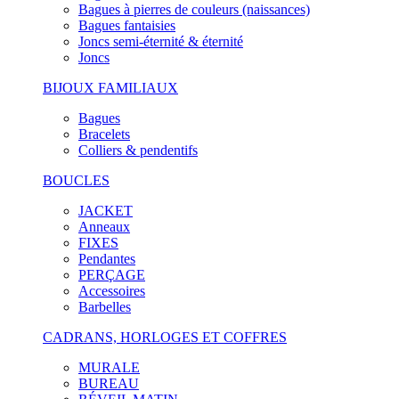
Bagues à pierres de couleurs (naissances)
Bagues fantaisies
Joncs semi-éternité & éternité
Joncs
BIJOUX FAMILIAUX
Bagues
Bracelets
Colliers & pendentifs
BOUCLES
JACKET
Anneaux
FIXES
Pendantes
PERÇAGE
Accessoires
Barbelles
CADRANS, HORLOGES ET COFFRES
MURALE
BUREAU