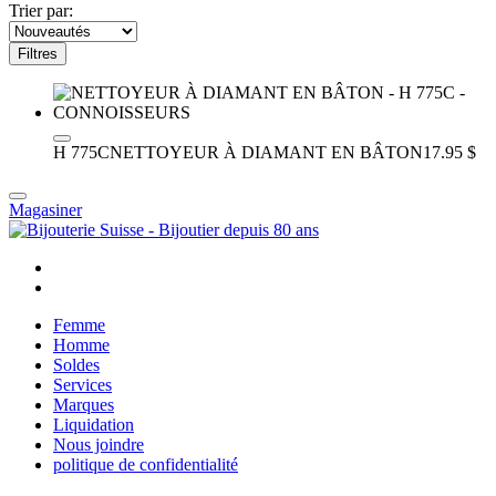
Trier par:
Filtres
H 775C
NETTOYEUR À DIAMANT EN BÂTON
17.95 $
Magasiner
Femme
Homme
Soldes
Services
Marques
Liquidation
Nous joindre
politique de confidentialité