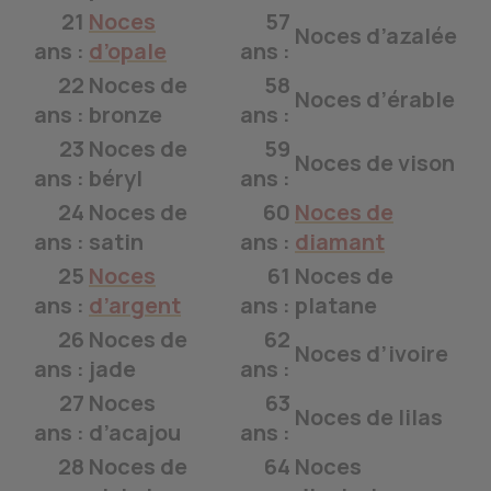
21
Noces
57
Noces d’azalée
ans :
d’opale
ans :
22
Noces de
58
Noces d’érable
ans :
bronze
ans :
23
Noces de
59
Noces de vison
ans :
béryl
ans :
24
Noces de
60
Noces de
ans :
satin
ans :
diamant
25
Noces
61
Noces de
ans :
d’argent
ans :
platane
26
Noces de
62
Noces d’ivoire
ans :
jade
ans :
27
Noces
63
Noces de lilas
ans :
d’acajou
ans :
28
Noces de
64
Noces