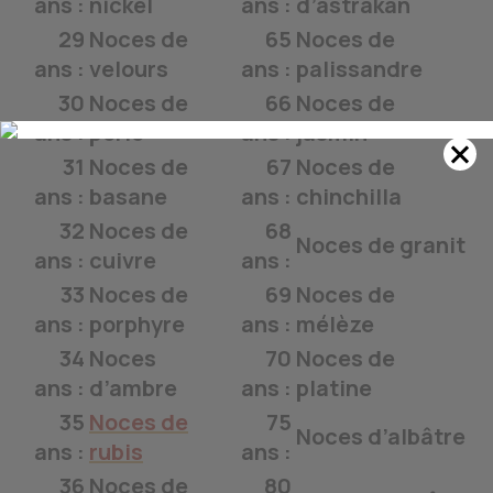
ans :
nickel
ans :
d’astrakan
29
Noces de
65
Noces de
ans :
velours
ans :
palissandre
30
Noces de
66
Noces de
ans :
perle
ans :
jasmin
31
Noces de
67
Noces de
ans :
basane
ans :
chinchilla
32
Noces de
68
Noces de granit
ans :
cuivre
ans :
33
Noces de
69
Noces de
ans :
porphyre
ans :
mélèze
34
Noces
70
Noces de
ans :
d’ambre
ans :
platine
35
Noces de
75
Noces d’albâtre
ans :
rubis
ans :
36
Noces de
80