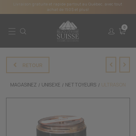
Livraison gratuite et rapide partout au Québec, avec tout
achat de 150$ et plus!
0
RETOUR
MAGASINEZ
UNISEXE
NETTOYEURS
ULTRASON