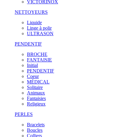
VICTORINOX
NETTOYEURS
Liquide
Linge à polir
ULTRASON
PENDENTIF
BROCHE
FANTAISIE
Initial
PENDENTIF
Coeur
MÉDICAL
Solitaire
Animaux
Fantaisies
Religieux
PERLES
Bracelets
Boucles
Colliers