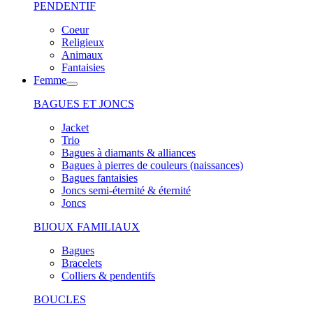
PENDENTIF
Coeur
Religieux
Animaux
Fantaisies
Femme
BAGUES ET JONCS
Jacket
Trio
Bagues à diamants & alliances
Bagues à pierres de couleurs (naissances)
Bagues fantaisies
Joncs semi-éternité & éternité
Joncs
BIJOUX FAMILIAUX
Bagues
Bracelets
Colliers & pendentifs
BOUCLES