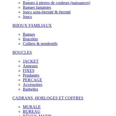
Bagues à pierres de couleurs (naissances)
Bagues fantaisies
Joncs semi-éternité & éternité
Joncs
BIJOUX FAMILIAUX
Bagues
Bracelets
Colliers & pendentifs
BOUCLES
JACKET
Anneaux
FIXES
Pendantes
PERÇAGE
Accessoires
Barbelles
CADRANS, HORLOGES ET COFFRES
MURALE
BUREAU