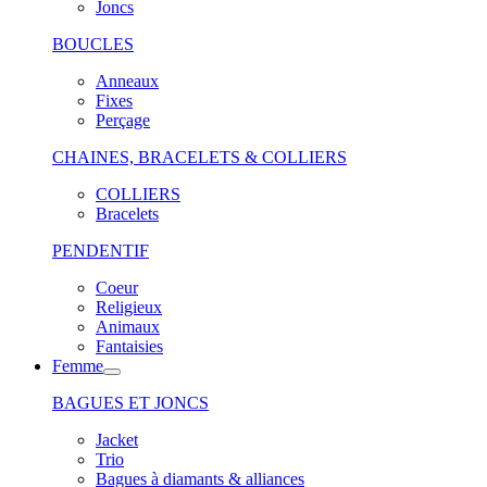
Joncs
BOUCLES
Anneaux
Fixes
Perçage
CHAINES, BRACELETS & COLLIERS
COLLIERS
Bracelets
PENDENTIF
Coeur
Religieux
Animaux
Fantaisies
Femme
BAGUES ET JONCS
Jacket
Trio
Bagues à diamants & alliances