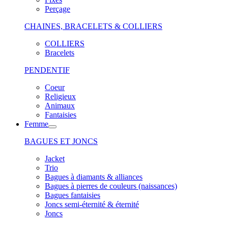
Perçage
CHAINES, BRACELETS & COLLIERS
COLLIERS
Bracelets
PENDENTIF
Coeur
Religieux
Animaux
Fantaisies
Femme
BAGUES ET JONCS
Jacket
Trio
Bagues à diamants & alliances
Bagues à pierres de couleurs (naissances)
Bagues fantaisies
Joncs semi-éternité & éternité
Joncs