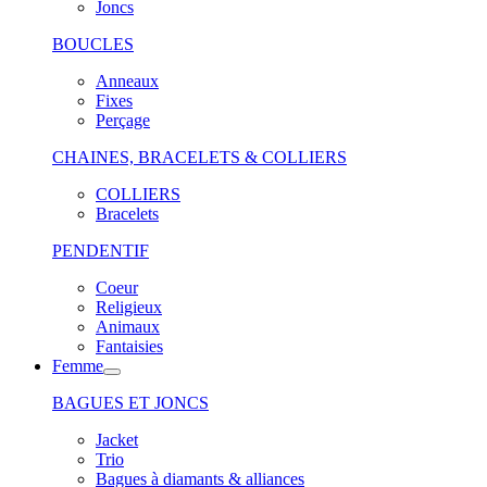
Joncs
BOUCLES
Anneaux
Fixes
Perçage
CHAINES, BRACELETS & COLLIERS
COLLIERS
Bracelets
PENDENTIF
Coeur
Religieux
Animaux
Fantaisies
Femme
BAGUES ET JONCS
Jacket
Trio
Bagues à diamants & alliances