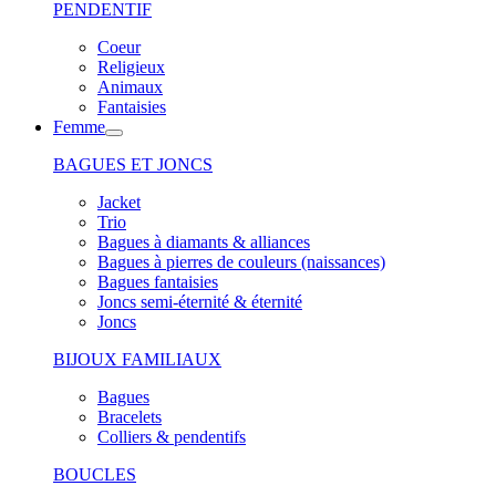
PENDENTIF
Coeur
Religieux
Animaux
Fantaisies
Femme
BAGUES ET JONCS
Jacket
Trio
Bagues à diamants & alliances
Bagues à pierres de couleurs (naissances)
Bagues fantaisies
Joncs semi-éternité & éternité
Joncs
BIJOUX FAMILIAUX
Bagues
Bracelets
Colliers & pendentifs
BOUCLES