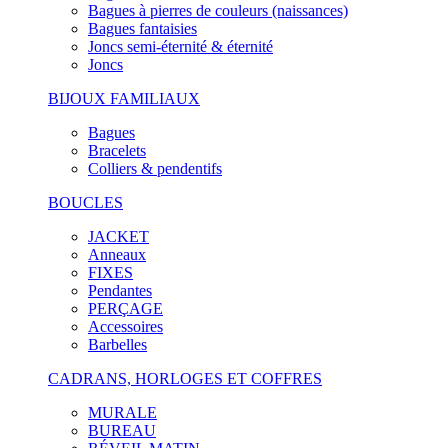
Bagues à pierres de couleurs (naissances)
Bagues fantaisies
Joncs semi-éternité & éternité
Joncs
BIJOUX FAMILIAUX
Bagues
Bracelets
Colliers & pendentifs
BOUCLES
JACKET
Anneaux
FIXES
Pendantes
PERÇAGE
Accessoires
Barbelles
CADRANS, HORLOGES ET COFFRES
MURALE
BUREAU