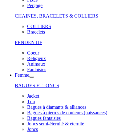
Perçage
CHAINES, BRACELETS & COLLIERS
COLLIERS
Bracelets
PENDENTIF
Coeur
Religieux
Animaux
Fantaisies
Femme
BAGUES ET JONCS
Jacket
Trio
Bagues à diamants & alliances
Bagues à pierres de couleurs (naissances)
Bagues fantaisies
Joncs semi-éternité & éternité
Joncs