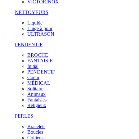
VICTORINOX
NETTOYEURS
Liquide
Linge à polir
ULTRASON
PENDENTIF
BROCHE
FANTAISIE
Initial
PENDENTIF
Coeur
MÉDICAL
Solitaire
Animaux
Fantaisies
Religieux
PERLES
Bracelets
Boucles
Colliers