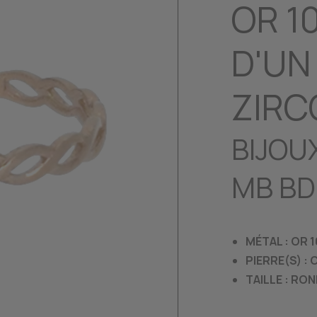
OR 1
D'UN
ZIRC
BIJOU
MB BD
MÉTAL : OR 
PIERRE(S) :
TAILLE : RO