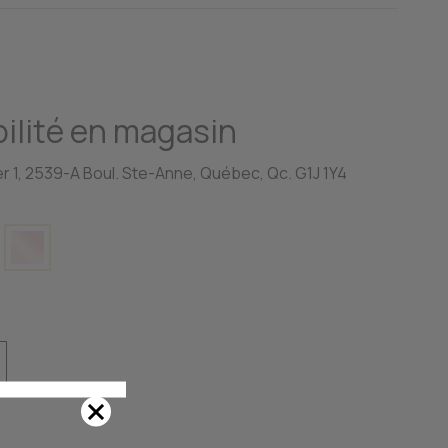
ilité en magasin
r 1, 2539-A Boul. Ste-Anne, Québec, Qc. G1J 1Y4