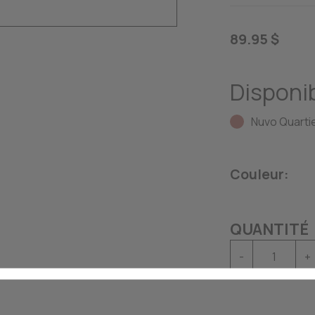
89.95 $
Disponib
Nuvo Quartie
Couleur:
QUANTITÉ
-
+