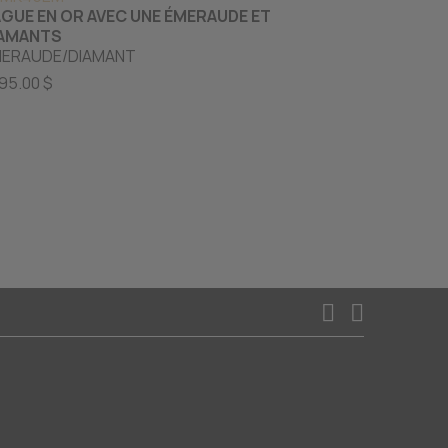
GUE EN OR AVEC UNE ÉMERAUDE ET
JONC AVEC 
IAMANTS
VARIÉES ET 
ERAUDE/DIAMANT
SAPHIR BLEU
95.00 $
795.00 $