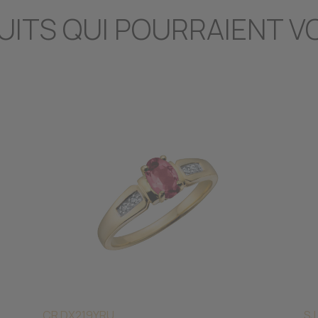
UITS QUI POURRAIENT V
CR DX219YRU
SJ