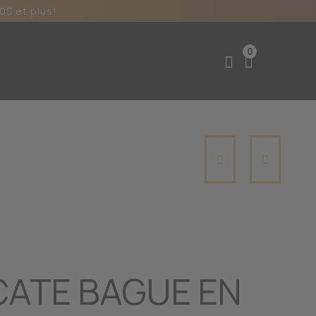
0$ et plus!
0
CATE BAGUE EN