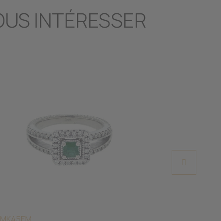
OUS INTÉRESSER
 MK45EM
CR DX463WS