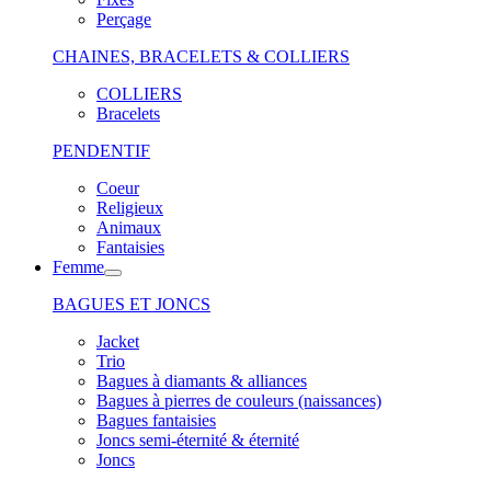
Perçage
CHAINES, BRACELETS & COLLIERS
COLLIERS
Bracelets
PENDENTIF
Coeur
Religieux
Animaux
Fantaisies
Femme
BAGUES ET JONCS
Jacket
Trio
Bagues à diamants & alliances
Bagues à pierres de couleurs (naissances)
Bagues fantaisies
Joncs semi-éternité & éternité
Joncs