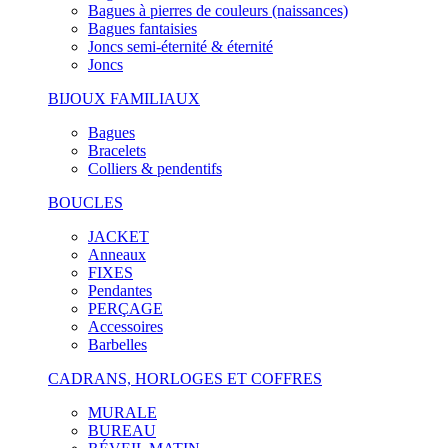
Bagues à pierres de couleurs (naissances)
Bagues fantaisies
Joncs semi-éternité & éternité
Joncs
BIJOUX FAMILIAUX
Bagues
Bracelets
Colliers & pendentifs
BOUCLES
JACKET
Anneaux
FIXES
Pendantes
PERÇAGE
Accessoires
Barbelles
CADRANS, HORLOGES ET COFFRES
MURALE
BUREAU