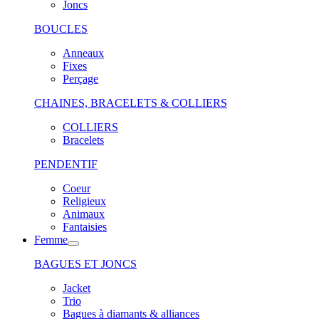
Joncs
BOUCLES
Anneaux
Fixes
Perçage
CHAINES, BRACELETS & COLLIERS
COLLIERS
Bracelets
PENDENTIF
Coeur
Religieux
Animaux
Fantaisies
Femme
BAGUES ET JONCS
Jacket
Trio
Bagues à diamants & alliances