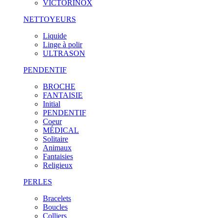
VICTORINOX
NETTOYEURS
Liquide
Linge à polir
ULTRASON
PENDENTIF
BROCHE
FANTAISIE
Initial
PENDENTIF
Coeur
MÉDICAL
Solitaire
Animaux
Fantaisies
Religieux
PERLES
Bracelets
Boucles
Colliers