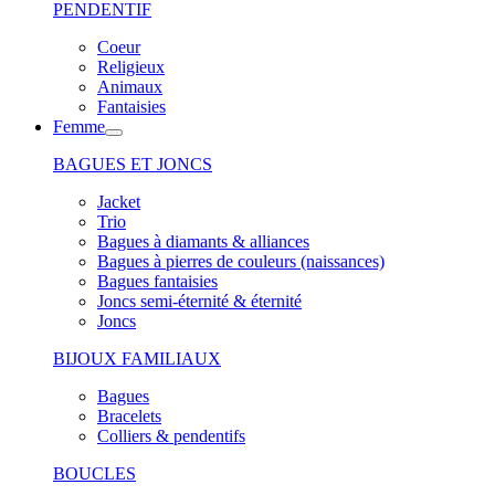
PENDENTIF
Coeur
Religieux
Animaux
Fantaisies
Femme
BAGUES ET JONCS
Jacket
Trio
Bagues à diamants & alliances
Bagues à pierres de couleurs (naissances)
Bagues fantaisies
Joncs semi-éternité & éternité
Joncs
BIJOUX FAMILIAUX
Bagues
Bracelets
Colliers & pendentifs
BOUCLES