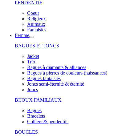
PENDENTIF
Coeur
Religieux
Animaux
Fantaisies
Femme
BAGUES ET JONCS
Jacket
Trio
Bagues à diamants & alliances
Bagues à pierres de couleurs (naissances)
Bagues fantaisies
Joncs semi-éternité & éternité
Joncs
BIJOUX FAMILIAUX
Bagues
Bracelets
Colliers & pendentifs
BOUCLES