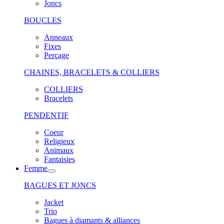
Joncs
BOUCLES
Anneaux
Fixes
Perçage
CHAINES, BRACELETS & COLLIERS
COLLIERS
Bracelets
PENDENTIF
Coeur
Religieux
Animaux
Fantaisies
Femme
BAGUES ET JONCS
Jacket
Trio
Bagues à diamants & alliances