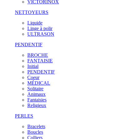
VICTORINOX
NETTOYEURS
Liquide
Linge à polir
ULTRASON
PENDENTIF
BROCHE
FANTAISIE
Initial
PENDENTIF
Coeur
MÉDICAL
Solitaire
Animaux
Fantaisies
Religieux
PERLES
Bracelets
Boucles
Colliers