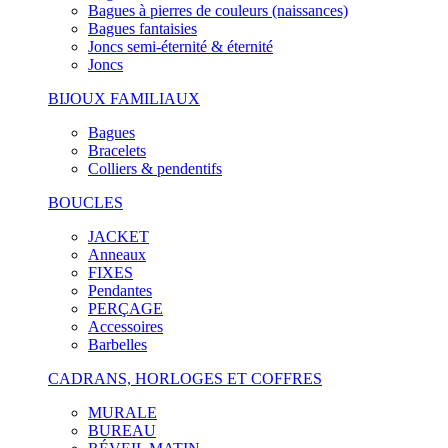
Bagues à pierres de couleurs (naissances)
Bagues fantaisies
Joncs semi-éternité & éternité
Joncs
BIJOUX FAMILIAUX
Bagues
Bracelets
Colliers & pendentifs
BOUCLES
JACKET
Anneaux
FIXES
Pendantes
PERÇAGE
Accessoires
Barbelles
CADRANS, HORLOGES ET COFFRES
MURALE
BUREAU