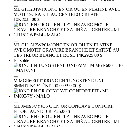
ML GH1284W10
JONC EN OR OU EN PLATINE AVEC
MOTIF SCRATCH AU CENTRE
OR BLANC
10K
2035.00 $
ML GH1512WP614
JONC EN OR OU EN PLATINE
AVEC MOTIF GRAVURE BRANCHE ET SATINÉ AU
CENTRE
OR BLANC ET ROSE 14K
2925.00 $
En solde
M MGR600TT10
JONC EN TUNGSTENE UNI
6MM
TUNGSTÈNE
200.00 $
99.00 $
ML JM095/7Y
JONC EN OR CONCAVE CONFORT
FIT
OR JAUNE 10K
1425.00 $