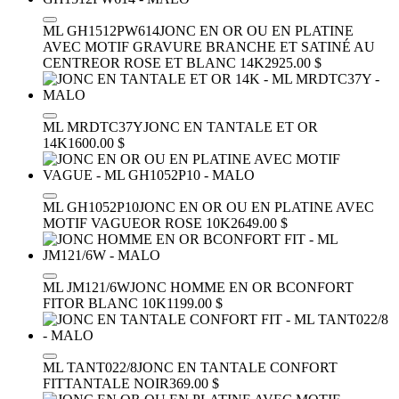
ML GH1512PW614
JONC EN OR OU EN PLATINE
AVEC MOTIF GRAVURE BRANCHE ET SATINÉ AU
CENTRE
OR ROSE ET BLANC 14K
2925.00 $
ML MRDTC37Y
JONC EN TANTALE ET OR
14K
1600.00 $
ML GH1052P10
JONC EN OR OU EN PLATINE AVEC
MOTIF VAGUE
OR ROSE 10K
2649.00 $
ML JM121/6W
JONC HOMME EN OR BCONFORT
FIT
OR BLANC 10K
1199.00 $
ML TANT022/8
JONC EN TANTALE CONFORT
FIT
TANTALE NOIR
369.00 $