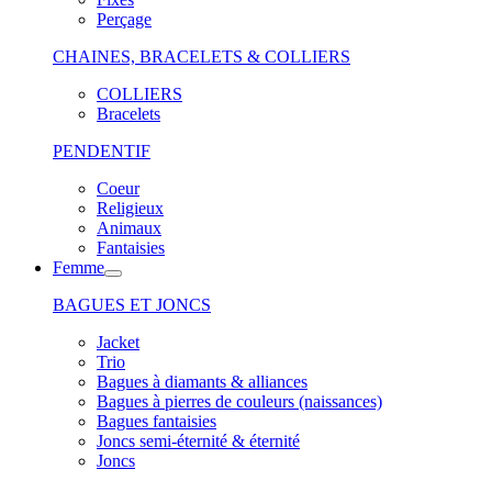
Perçage
CHAINES, BRACELETS & COLLIERS
COLLIERS
Bracelets
PENDENTIF
Coeur
Religieux
Animaux
Fantaisies
Femme
BAGUES ET JONCS
Jacket
Trio
Bagues à diamants & alliances
Bagues à pierres de couleurs (naissances)
Bagues fantaisies
Joncs semi-éternité & éternité
Joncs