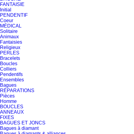
FANTAISIE
Initial
PENDENTIF
Coeur
MÉDICAL
Solitaire
Animaux
Fantaisies
Religieux
PERLES
Bracelets
Boucles
Colliers
Pendentifs
Ensembles
Bagues
RÉPARATIONS
Pièces
Homme
BOUCLES
ANNEAUX
FIXES
BAGUES ET JONCS
Bagues à diamant
Bagues à diamants & alliances