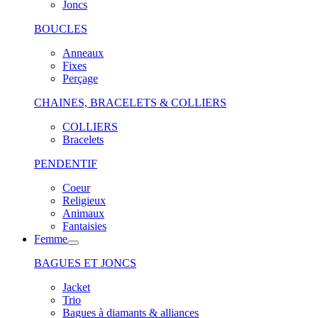
Joncs
BOUCLES
Anneaux
Fixes
Perçage
CHAINES, BRACELETS & COLLIERS
COLLIERS
Bracelets
PENDENTIF
Coeur
Religieux
Animaux
Fantaisies
Femme
BAGUES ET JONCS
Jacket
Trio
Bagues à diamants & alliances