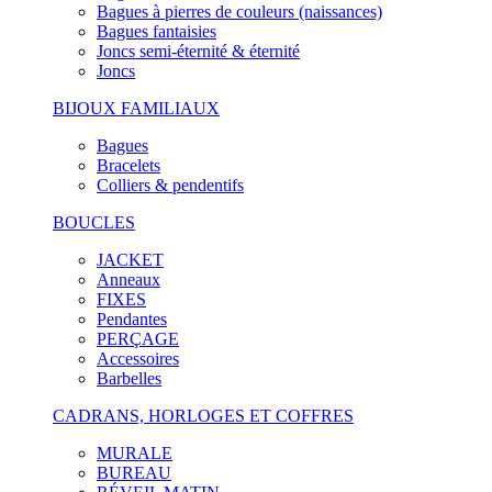
Bagues à pierres de couleurs (naissances)
Bagues fantaisies
Joncs semi-éternité & éternité
Joncs
BIJOUX FAMILIAUX
Bagues
Bracelets
Colliers & pendentifs
BOUCLES
JACKET
Anneaux
FIXES
Pendantes
PERÇAGE
Accessoires
Barbelles
CADRANS, HORLOGES ET COFFRES
MURALE
BUREAU