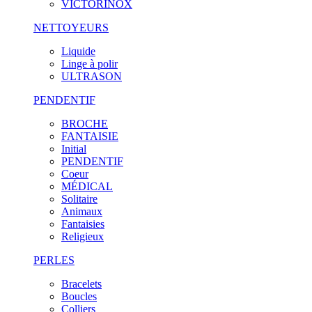
VICTORINOX
NETTOYEURS
Liquide
Linge à polir
ULTRASON
PENDENTIF
BROCHE
FANTAISIE
Initial
PENDENTIF
Coeur
MÉDICAL
Solitaire
Animaux
Fantaisies
Religieux
PERLES
Bracelets
Boucles
Colliers