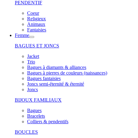
PENDENTIF
Coeur
Religieux
Animaux
Fantaisies
Femme
BAGUES ET JONCS
Jacket
Trio
Bagues à diamants & alliances
Bagues à pierres de couleurs (naissances)
Bagues fantaisies
Joncs semi-éternité & éternité
Joncs
BIJOUX FAMILIAUX
Bagues
Bracelets
Colliers & pendentifs
BOUCLES