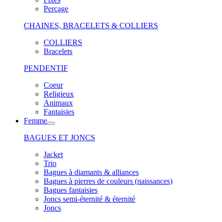
Perçage
CHAINES, BRACELETS & COLLIERS
COLLIERS
Bracelets
PENDENTIF
Coeur
Religieux
Animaux
Fantaisies
Femme
BAGUES ET JONCS
Jacket
Trio
Bagues à diamants & alliances
Bagues à pierres de couleurs (naissances)
Bagues fantaisies
Joncs semi-éternité & éternité
Joncs