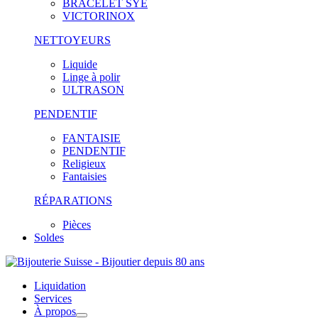
BRACELET SYE
VICTORINOX
NETTOYEURS
Liquide
Linge à polir
ULTRASON
PENDENTIF
FANTAISIE
PENDENTIF
Religieux
Fantaisies
RÉPARATIONS
Pièces
Soldes
Liquidation
Services
À propos