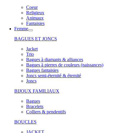
Coeur
Religieux
Animaux
Fantaisies
Femme
BAGUES ET JONCS
Jacket
Trio
Bagues à diamants & alliances
Bagues à pierres de couleurs (naissances)
Bagues fantaisies
Joncs semi-éternité & éternité
Joncs
BIJOUX FAMILIAUX
Bagues
Bracelets
Colliers & pendentifs
BOUCLES
JACKET